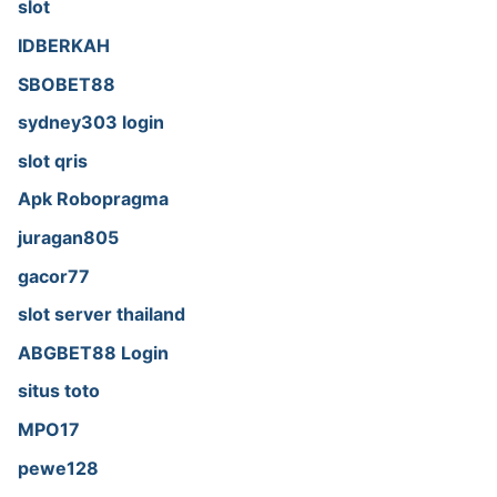
slot
IDBERKAH
SBOBET88
sydney303 login
slot qris
Apk Robopragma
juragan805
gacor77
slot server thailand
ABGBET88 Login
situs toto
MPO17
pewe128