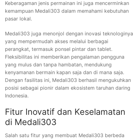
Keberagaman jenis permainan ini juga mencerminkan
kemampuan Medali303 dalam memahami kebutuhan
pasar lokal.
Medali303 juga menonjol dengan inovasi teknologinya
yang mempermudah akses melalui berbagai
perangkat, termasuk ponsel pintar dan tablet.
Fleksibilitas ini memberikan pengalaman pengguna
yang mulus dan tanpa hambatan, mendukung
kenyamanan bermain kapan saja dan di mana saja.
Dengan fasilitas ini, Medali303 berhasil mengukuhkan
posisi sebagai pionir dalam ekosistem taruhan daring
Indonesia.
Fitur Inovatif dan Keselamatan
di Medali303
Salah satu fitur yang membuat Medali303 berbeda