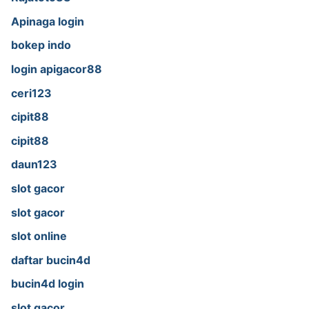
Apinaga login
bokep indo
login apigacor88
ceri123
cipit88
cipit88
daun123
slot gacor
slot gacor
slot online
daftar bucin4d
bucin4d login
slot gacor