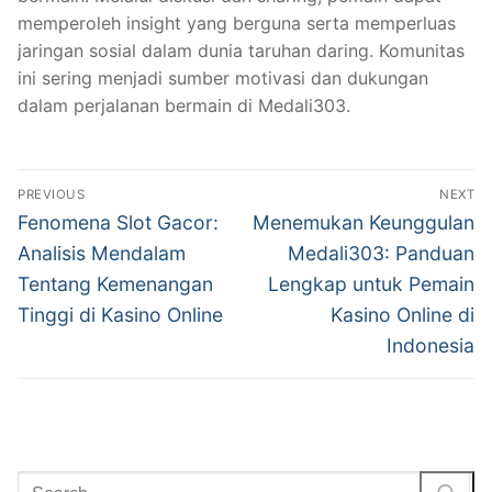
memperoleh insight yang berguna serta memperluas
jaringan sosial dalam dunia taruhan daring. Komunitas
ini sering menjadi sumber motivasi dan dukungan
dalam perjalanan bermain di Medali303.
Navigasi
PREVIOUS
NEXT
pos
Previous
Next
Fenomena Slot Gacor:
Menemukan Keunggulan
post:
post:
Analisis Mendalam
Medali303: Panduan
Tentang Kemenangan
Lengkap untuk Pemain
Tinggi di Kasino Online
Kasino Online di
Indonesia
Cari: