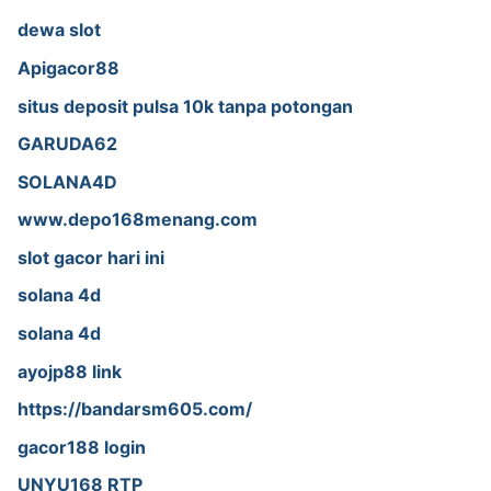
dewa slot
Apigacor88
situs deposit pulsa 10k tanpa potongan
GARUDA62
SOLANA4D
www.depo168menang.com
slot gacor hari ini
solana 4d
solana 4d
ayojp88 link
https://bandarsm605.com/
gacor188 login
UNYU168 RTP