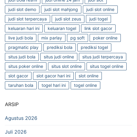
judi slot demo
judi slot mahjong
judi slot online
judi slot terpercaya
judi slot zeus
judi togel
keluaran hari ini
keluaran togel
link slot gacor
live judi bola
mix parlay
pg soft
poker online
pragmatic play
prediksi bola
prediksi togel
situs judi bola
situs judi online
situs judi terpercaya
situs poker online
situs slot online
situs togel online
slot gacor
slot gacor hari ini
slot online
taruhan bola
togel hari ini
togel online
ARSIP
Agustus 2026
Juli 2026