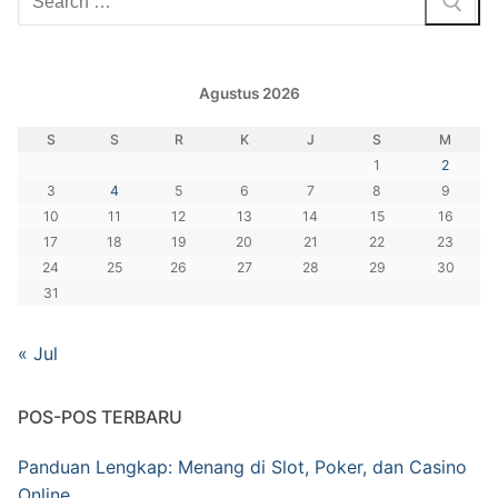
Agustus 2026
S
S
R
K
J
S
M
1
2
3
4
5
6
7
8
9
10
11
12
13
14
15
16
17
18
19
20
21
22
23
24
25
26
27
28
29
30
31
« Jul
POS-POS TERBARU
Panduan Lengkap: Menang di Slot, Poker, dan Casino
Online