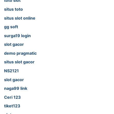
toto slot
situs toto
situs slot online
gg soft
surga19 login
slot gacor
demo pragmatic
situs slot gacor
NS2121
slot gacor
naga99 link
Ceri 123
tiket123