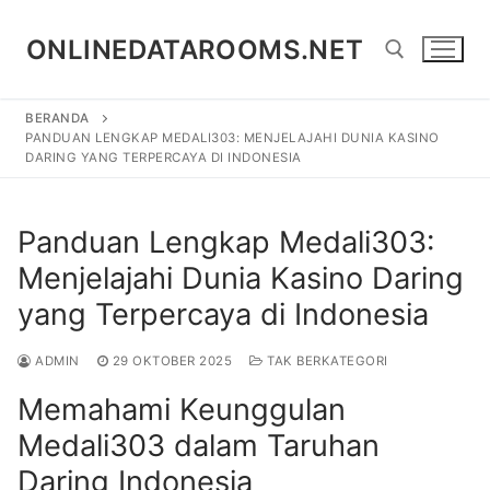
Lompat
ke
ONLINEDATAROOMS.NET
konten
BERANDA
Cari:
PANDUAN LENGKAP MEDALI303: MENJELAJAHI DUNIA KASINO
DARING YANG TERPERCAYA DI INDONESIA
Panduan Lengkap Medali303:
Menjelajahi Dunia Kasino Daring
yang Terpercaya di Indonesia
ADMIN
29 OKTOBER 2025
TAK BERKATEGORI
Memahami Keunggulan
Medali303 dalam Taruhan
Daring Indonesia