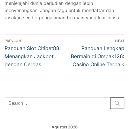
menjelajahi dunia perjudian dengan lebih
menyenangkan. Jangan ragu untuk mendaftar dan
rasakan sendiri pengalaman bermain yang luar biasa.
Navigasi
PREVIOUS
NEXT
pos
Previous
Next
Panduan Slot Citibet88:
Panduan Lengkap
post:
post:
Menangkan Jackpot
Bermain di Ombak126:
dengan Cerdas
Casino Online Terbaik
Cari:
Agustus 2026