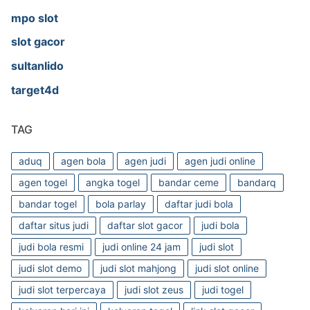
mpo slot
slot gacor
sultanlido
target4d
TAG
aduq
agen bola
agen judi
agen judi online
agen togel
angka togel
bandar ceme
bandarq
bandar togel
bola parlay
daftar judi bola
daftar situs judi
daftar slot gacor
judi bola
judi bola resmi
judi online 24 jam
judi slot
judi slot demo
judi slot mahjong
judi slot online
judi slot terpercaya
judi slot zeus
judi togel