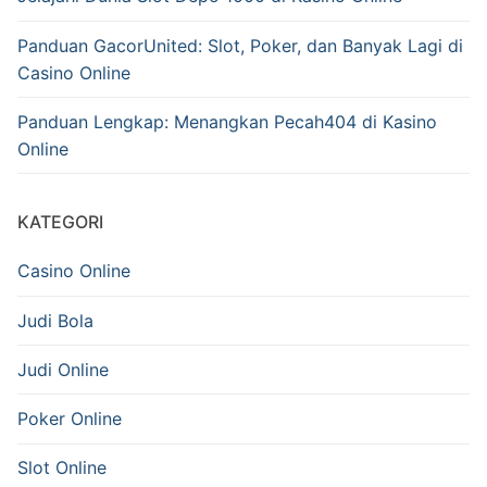
Panduan GacorUnited: Slot, Poker, dan Banyak Lagi di
Casino Online
Panduan Lengkap: Menangkan Pecah404 di Kasino
Online
KATEGORI
Casino Online
Judi Bola
Judi Online
Poker Online
Slot Online