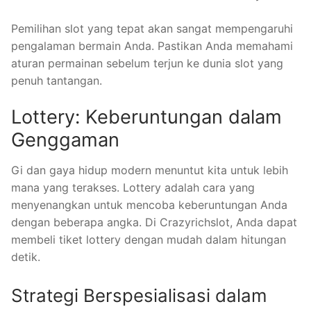
Pemilihan slot yang tepat akan sangat mempengaruhi
pengalaman bermain Anda. Pastikan Anda memahami
aturan permainan sebelum terjun ke dunia slot yang
penuh tantangan.
Lottery: Keberuntungan dalam
Genggaman
Gi dan gaya hidup modern menuntut kita untuk lebih
mana yang terakses. Lottery adalah cara yang
menyenangkan untuk mencoba keberuntungan Anda
dengan beberapa angka. Di Crazyrichslot, Anda dapat
membeli tiket lottery dengan mudah dalam hitungan
detik.
Strategi Berspesialisasi dalam