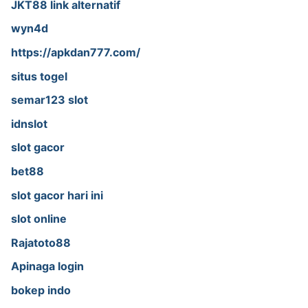
JKT88 link alternatif
wyn4d
https://apkdan777.com/
situs togel
semar123 slot
idnslot
slot gacor
bet88
slot gacor hari ini
slot online
Rajatoto88
Apinaga login
bokep indo