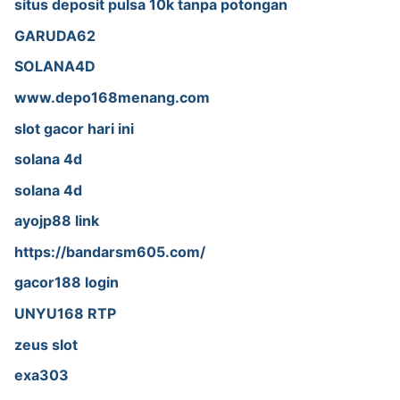
situs deposit pulsa 10k tanpa potongan
GARUDA62
SOLANA4D
www.depo168menang.com
slot gacor hari ini
solana 4d
solana 4d
ayojp88 link
https://bandarsm605.com/
gacor188 login
UNYU168 RTP
zeus slot
exa303