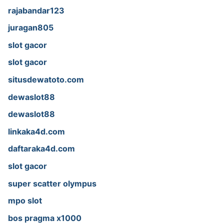
rajabandar123
juragan805
slot gacor
slot gacor
situsdewatoto.com
dewaslot88
dewaslot88
linkaka4d.com
daftaraka4d.com
slot gacor
super scatter olympus
mpo slot
bos pragma x1000