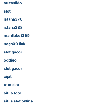
sultanlido
slot
istana376
istana338
manilabet365
naga99 link
slot gacor
oddigo
slot gacor
cipit
toto slot
situs toto
situs slot online