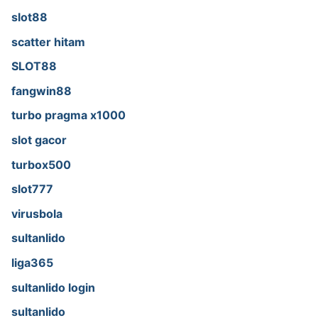
slot88
scatter hitam
SLOT88
fangwin88
turbo pragma x1000
slot gacor
turbox500
slot777
virusbola
sultanlido
liga365
sultanlido login
sultanlido