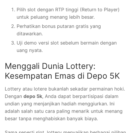
Pilih slot dengan RTP tinggi (Return to Player)
untuk peluang menang lebih besar.
Perhatikan bonus putaran gratis yang
ditawarkan.
Uji demo versi slot sebelum bermain dengan
uang nyata.
Menggali Dunia Lottery:
Kesempatan Emas di Depo 5K
Lottery atau lotere bukanlah sekadar permainan hoki.
Dengan
depo 5k
, Anda dapat berpartisipasi dalam
undian yang menjanjikan hadiah menggiurkan. Ini
adalah salah satu cara paling menarik untuk menang
besar tanpa menghabiskan banyak biaya.
Sama seperti slot, lottery menyajikan berbagai pilihan.