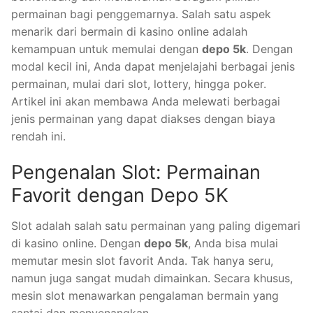
permainan bagi penggemarnya. Salah satu aspek
menarik dari bermain di kasino online adalah
kemampuan untuk memulai dengan
depo 5k
. Dengan
modal kecil ini, Anda dapat menjelajahi berbagai jenis
permainan, mulai dari slot, lottery, hingga poker.
Artikel ini akan membawa Anda melewati berbagai
jenis permainan yang dapat diakses dengan biaya
rendah ini.
Pengenalan Slot: Permainan
Favorit dengan Depo 5K
Slot adalah salah satu permainan yang paling digemari
di kasino online. Dengan
depo 5k
, Anda bisa mulai
memutar mesin slot favorit Anda. Tak hanya seru,
namun juga sangat mudah dimainkan. Secara khusus,
mesin slot menawarkan pengalaman bermain yang
santai dan menyenangkan.