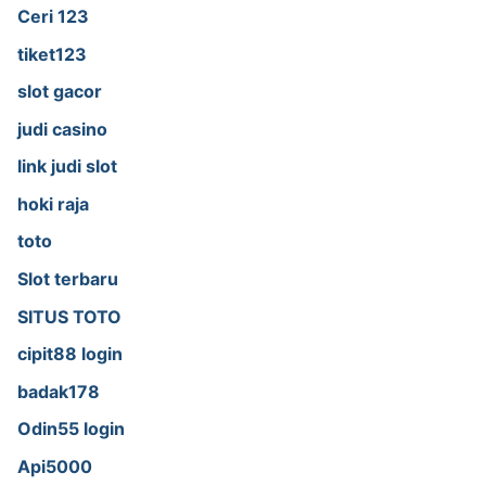
Ceri 123
tiket123
slot gacor
judi casino
link judi slot
hoki raja
toto
Slot terbaru
SITUS TOTO
cipit88 login
badak178
Odin55 login
Api5000