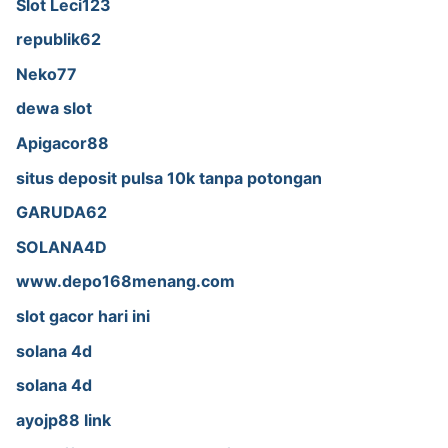
Slot Leci123
republik62
Neko77
dewa slot
Apigacor88
situs deposit pulsa 10k tanpa potongan
GARUDA62
SOLANA4D
www.depo168menang.com
slot gacor hari ini
solana 4d
solana 4d
ayojp88 link