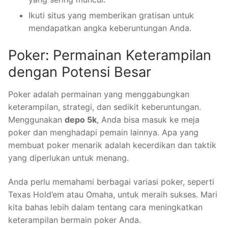
Ikuti situs yang memberikan gratisan untuk
mendapatkan angka keberuntungan Anda.
Poker: Permainan Keterampilan
dengan Potensi Besar
Poker adalah permainan yang menggabungkan
keterampilan, strategi, dan sedikit keberuntungan.
Menggunakan
depo 5k
, Anda bisa masuk ke meja
poker dan menghadapi pemain lainnya. Apa yang
membuat poker menarik adalah kecerdikan dan taktik
yang diperlukan untuk menang.
Anda perlu memahami berbagai variasi poker, seperti
Texas Hold’em atau Omaha, untuk meraih sukses. Mari
kita bahas lebih dalam tentang cara meningkatkan
keterampilan bermain poker Anda.