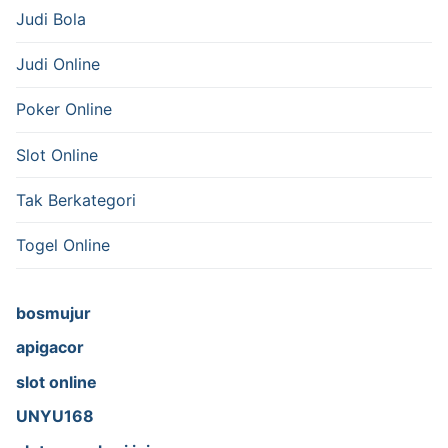
Judi Bola
Judi Online
Poker Online
Slot Online
Tak Berkategori
Togel Online
bosmujur
apigacor
slot online
UNYU168