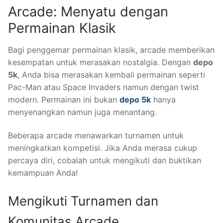
Arcade: Menyatu dengan
Permainan Klasik
Bagi penggemar permainan klasik, arcade memberikan
kesempatan untuk merasakan nostalgia. Dengan
depo
5k
, Anda bisa merasakan kembali permainan seperti
Pac-Man atau Space Invaders namun dengan twist
modern. Permainan ini bukan
depo 5k
hanya
menyenangkan namun juga menantang.
Beberapa arcade menawarkan turnamen untuk
meningkatkan kompetisi. Jika Anda merasa cukup
percaya diri, cobalah untuk mengikuti dan buktikan
kemampuan Anda!
Mengikuti Turnamen dan
Komunitas Arcade