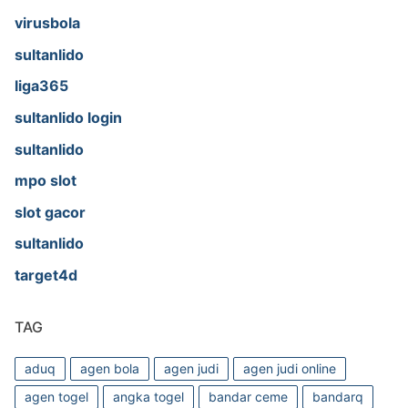
virusbola
sultanlido
liga365
sultanlido login
sultanlido
mpo slot
slot gacor
sultanlido
target4d
TAG
aduq
agen bola
agen judi
agen judi online
agen togel
angka togel
bandar ceme
bandarq