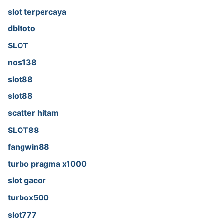
slot terpercaya
dbltoto
SLOT
nos138
slot88
slot88
scatter hitam
SLOT88
fangwin88
turbo pragma x1000
slot gacor
turbox500
slot777