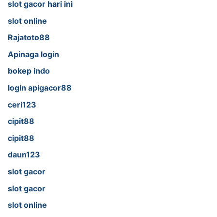
slot gacor hari ini
slot online
Rajatoto88
Apinaga login
bokep indo
login apigacor88
ceri123
cipit88
cipit88
daun123
slot gacor
slot gacor
slot online