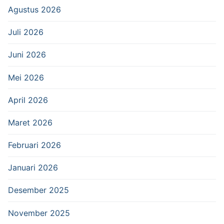
Agustus 2026
Juli 2026
Juni 2026
Mei 2026
April 2026
Maret 2026
Februari 2026
Januari 2026
Desember 2025
November 2025