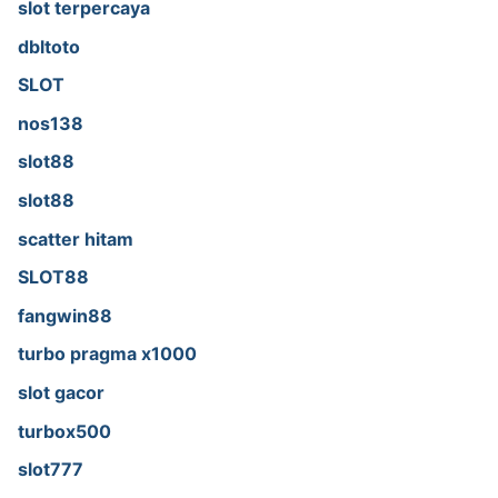
slot terpercaya
dbltoto
SLOT
nos138
slot88
slot88
scatter hitam
SLOT88
fangwin88
turbo pragma x1000
slot gacor
turbox500
slot777