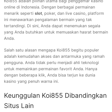
Koi855 adalah pilihan utama bagi penggemar kasino
online di Indonesia. Dengan berbagai permainan
menarik seperti
slot
, poker, dan live casino, platform
ini menawarkan pengalaman bermain yang tak
tertandingi. Di sini, Anda dapat menemukan segala
yang Anda butuhkan untuk memuaskan hasrat bermain
Anda.
Salah satu alasan mengapa Koi855 begitu populer
adalah kemudahan akses dan antarmuka yang ramah
pengguna. Anda tidak perlu menjadi ahli teknologi
untuk memainkan permainan favorit Anda. Hanya
dengan beberapa klik, Anda bisa terjun ke dunia
kasino yang penuh warna ini.
Keunggulan Koi855 Dibandingkan
Situs Lain