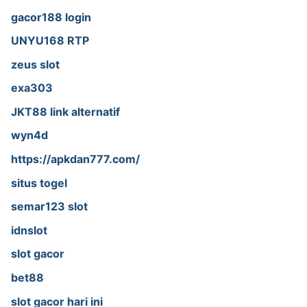
gacor188 login
UNYU168 RTP
zeus slot
exa303
JKT88 link alternatif
wyn4d
https://apkdan777.com/
situs togel
semar123 slot
idnslot
slot gacor
bet88
slot gacor hari ini