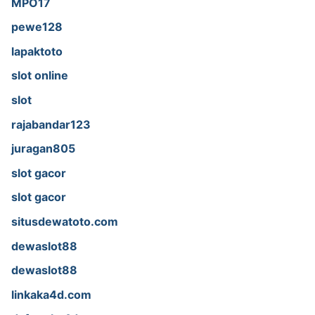
MPO17
pewe128
lapaktoto
slot online
slot
rajabandar123
juragan805
slot gacor
slot gacor
situsdewatoto.com
dewaslot88
dewaslot88
linkaka4d.com