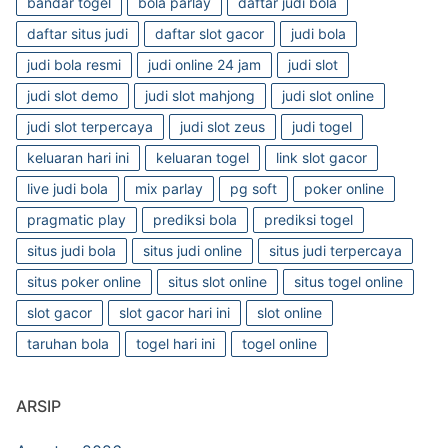
bandar togel
bola parlay
daftar judi bola
daftar situs judi
daftar slot gacor
judi bola
judi bola resmi
judi online 24 jam
judi slot
judi slot demo
judi slot mahjong
judi slot online
judi slot terpercaya
judi slot zeus
judi togel
keluaran hari ini
keluaran togel
link slot gacor
live judi bola
mix parlay
pg soft
poker online
pragmatic play
prediksi bola
prediksi togel
situs judi bola
situs judi online
situs judi terpercaya
situs poker online
situs slot online
situs togel online
slot gacor
slot gacor hari ini
slot online
taruhan bola
togel hari ini
togel online
ARSIP