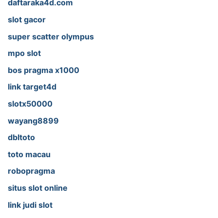
daftaraka4d.com
slot gacor
super scatter olympus
mpo slot
bos pragma x1000
link target4d
slotx50000
wayang8899
dbltoto
toto macau
robopragma
situs slot online
link judi slot