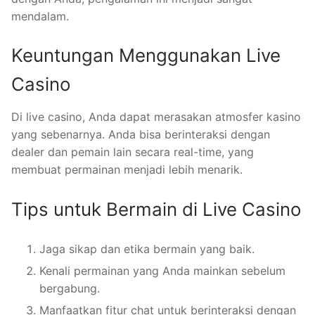
mendalam.
Keuntungan Menggunakan Live
Casino
Di live casino, Anda dapat merasakan atmosfer kasino
yang sebenarnya. Anda bisa berinteraksi dengan
dealer dan pemain lain secara real-time, yang
membuat permainan menjadi lebih menarik.
Tips untuk Bermain di Live Casino
Jaga sikap dan etika bermain yang baik.
Kenali permainan yang Anda mainkan sebelum
bergabung.
Manfaatkan fitur chat untuk berinteraksi dengan