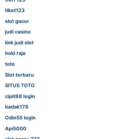
tiket123
slot gacor
judi casino
link judi slot
hoki raja
toto
Slot terbaru
SITUS TOTO
cipit88 login
badak178
Odin55 login
Api5000