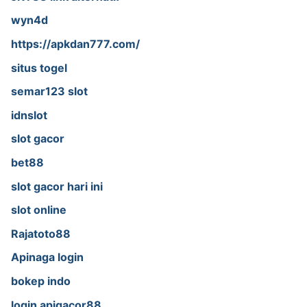
wyn4d
https://apkdan777.com/
situs togel
semar123 slot
idnslot
slot gacor
bet88
slot gacor hari ini
slot online
Rajatoto88
Apinaga login
bokep indo
login apigacor88