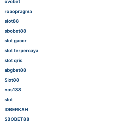
ovobet
robopragma
slot88
sbobet88
slot gacor
slot terpercaya
slot qris
abgbet88
Slot88
nos138
slot
IDBERKAH
SBOBET88