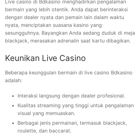
Live casino di Bdkasino menghadirkan pengalaman
bermain yang lebih otentik. Anda dapat berinteraksi
dengan dealer nyata dan pemain lain dalam waktu
nyata, menciptakan suasana kasino yang
sesungguhnya. Bayangkan Anda sedang duduk di meja
blackjack, merasakan adrenalin saat kartu dibagikan.
Keunikan Live Casino
Beberapa keunggulan bermain di live casino Bdkasino
adalah:
Interaksi langsung dengan dealer profesional.
Kualitas streaming yang tinggi untuk pengalaman
visual yang memuaskan.
Berbagai jenis permainan, termasuk blackjack,
roulette, dan baccarat.