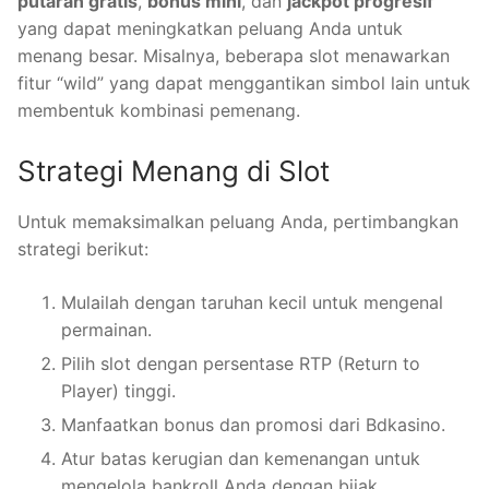
putaran gratis
,
bonus mini
, dan
jackpot progresif
yang dapat meningkatkan peluang Anda untuk
menang besar. Misalnya, beberapa slot menawarkan
fitur “wild” yang dapat menggantikan simbol lain untuk
membentuk kombinasi pemenang.
Strategi Menang di Slot
Untuk memaksimalkan peluang Anda, pertimbangkan
strategi berikut:
Mulailah dengan taruhan kecil untuk mengenal
permainan.
Pilih slot dengan persentase RTP (Return to
Player) tinggi.
Manfaatkan bonus dan promosi dari Bdkasino.
Atur batas kerugian dan kemenangan untuk
mengelola bankroll Anda dengan bijak.