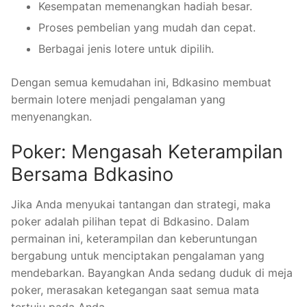
Kesempatan memenangkan hadiah besar.
Proses pembelian yang mudah dan cepat.
Berbagai jenis lotere untuk dipilih.
Dengan semua kemudahan ini, Bdkasino membuat
bermain lotere menjadi pengalaman yang
menyenangkan.
Poker: Mengasah Keterampilan
Bersama Bdkasino
Jika Anda menyukai tantangan dan strategi, maka
poker adalah pilihan tepat di Bdkasino. Dalam
permainan ini, keterampilan dan keberuntungan
bergabung untuk menciptakan pengalaman yang
mendebarkan. Bayangkan Anda sedang duduk di meja
poker, merasakan ketegangan saat semua mata