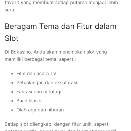
favorit yang membuat setiap putaran menjadi lebih
seru.
Beragam Tema dan Fitur dalam
Slot
Di Bdkasino, Anda akan menemukan slot yang
memiliki berbagai tema, seperti:
Film dan acara TV
Petualangan dan eksplorasi
Fantasi dan mitologi
Buah klasik
Olahraga dan hiburan
Setiap slot dilengkapi dengan fitur unik, seperti