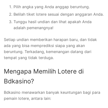
Pilih angka yang Anda anggap beruntung.
Belilah tiket lotere sesuai dengan anggaran Anda.
Tunggu hasil undian dan lihat apakah Anda
adalah pemenangnya!
Setiap undian memberikan harapan baru, dan tidak
ada yang bisa memprediksi siapa yang akan
beruntung. Terkadang, kemenangan datang dari
tempat yang tidak terduga.
Mengapa Memilih Lotere di
Bdkasino?
Bdkasino menawarkan banyak keuntungan bagi para
pemain lotere, antara lain: