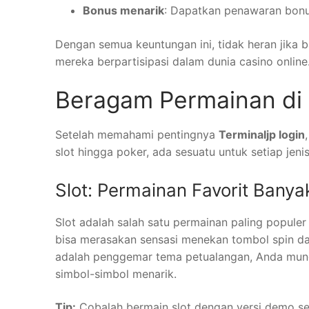
Bonus menarik
: Dapatkan penawaran bonus
Dengan semua keuntungan ini, tidak heran jika
mereka berpartisipasi dalam dunia casino online
Beragam Permainan di 
Setelah memahami pentingnya
Terminaljp login
slot hingga poker, ada sesuatu untuk setiap jeni
Slot: Permainan Favorit Bany
Slot adalah salah satu permainan paling populer
bisa merasakan sensasi menekan tombol spin da
adalah penggemar tema petualangan, Anda mung
simbol-simbol menarik.
Tip:
Cobalah bermain slot dengan versi demo s