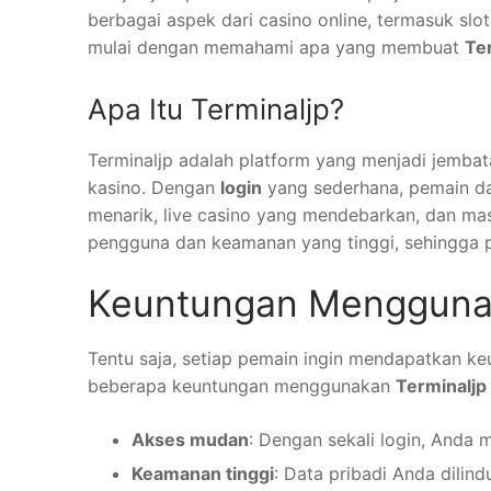
berbagai aspek dari casino online, termasuk slot,
mulai dengan memahami apa yang membuat
Ter
Apa Itu Terminaljp?
Terminaljp adalah platform yang menjadi jemba
kasino. Dengan
login
yang sederhana, pemain da
menarik, live casino yang mendebarkan, dan ma
pengguna dan keamanan yang tinggi, sehingga 
Keuntungan Menggunak
Tentu saja, setiap pemain ingin mendapatkan k
beberapa keuntungan menggunakan
Terminaljp 
Akses mudan
: Dengan sekali login, Anda 
Keamanan tinggi
: Data pribadi Anda dilind