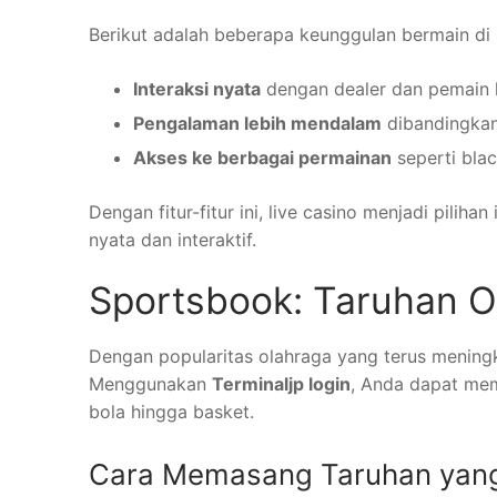
Berikut adalah beberapa keunggulan bermain di l
Interaksi nyata
dengan dealer dan pemain l
Pengalaman lebih mendalam
dibandingkan
Akses ke berbagai permainan
seperti blac
Dengan fitur-fitur ini, live casino menjadi pili
nyata dan interaktif.
Sportsbook: Taruhan O
Dengan popularitas olahraga yang terus meningk
Menggunakan
Terminaljp login
, Anda dapat mem
bola hingga basket.
Cara Memasang Taruhan yang 