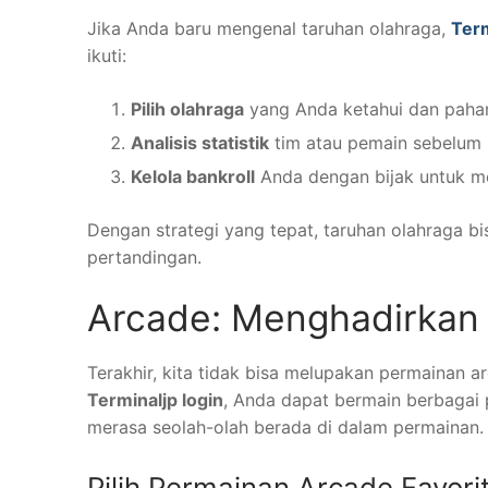
Jika Anda baru mengenal taruhan olahraga,
Term
ikuti:
Pilih olahraga
yang Anda ketahui dan paha
Analisis statistik
tim atau pemain sebelum 
Kelola bankroll
Anda dengan bijak untuk m
Dengan strategi yang tepat, taruhan olahraga 
pertandingan.
Arcade: Menghadirkan 
Terakhir, kita tidak bisa melupakan permainan
Terminaljp login
, Anda dapat bermain berbagai
merasa seolah-olah berada di dalam permainan.
Pilih Permainan Arcade Favori