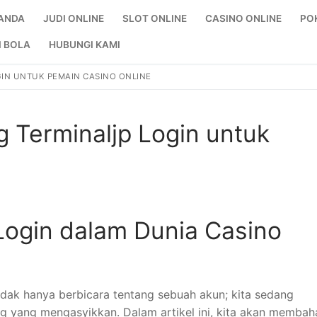
ANDA
JUDI ONLINE
SLOT ONLINE
CASINO ONLINE
PO
I BOLA
HUBUNGI KAMI
IN UNTUK PEMAIN CASINO ONLINE
 Terminaljp Login untuk
ogin dalam Dunia Casino
 tidak hanya berbicara tentang sebuah akun; kita sedang
ing yang mengasyikkan. Dalam artikel ini, kita akan membah