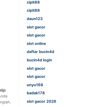
cipit88
cipit88
daun123
slot gacor
slot gacor
slot online
daftar bucin4d
bucin4d login
slot gacor
slot gacor
unyu168
ljp
badak178
 Anda
slot gacor 2026
nglah.