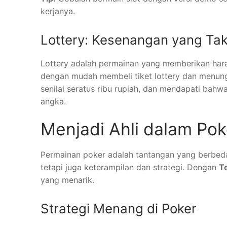
kerjanya.
Lottery: Kesenangan yang Ta
Lottery adalah permainan yang memberikan ha
dengan mudah membeli tiket lottery dan menung
senilai seratus ribu rupiah, dan mendapati ba
angka.
Menjadi Ahli dalam Pok
Permainan poker adalah tantangan yang berbeda d
tetapi juga keterampilan dan strategi. Dengan
Te
yang menarik.
Strategi Menang di Poker