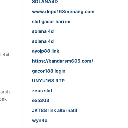
SOLANA4D
www.depo168menang.com
slot gacor hari ini
solana 4d
solana 4d
ayojp88 link
lebih
https://bandarsm605.com/
gacor188 login
UNYU168 RTP
zeus slot
aruh.
epak
exa303
JKT88 link alternatif
wyn4d