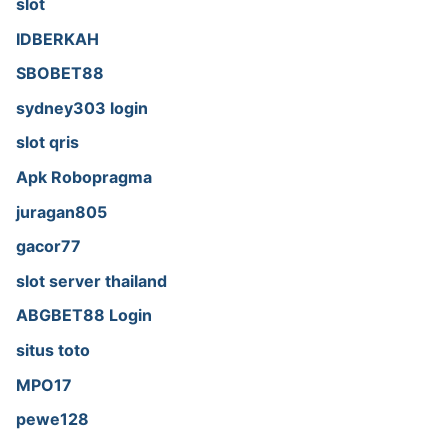
slot
IDBERKAH
SBOBET88
sydney303 login
slot qris
Apk Robopragma
juragan805
gacor77
slot server thailand
ABGBET88 Login
situs toto
MPO17
pewe128