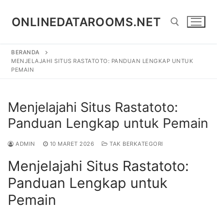
Lompat
ke
ONLINEDATAROOMS.NET
konten
BERANDA
Cari:
MENJELAJAHI SITUS RASTATOTO: PANDUAN LENGKAP UNTUK
PEMAIN
Menjelajahi Situs Rastatoto:
Panduan Lengkap untuk Pemain
ADMIN
10 MARET 2026
TAK BERKATEGORI
Menjelajahi Situs Rastatoto:
Panduan Lengkap untuk
Pemain