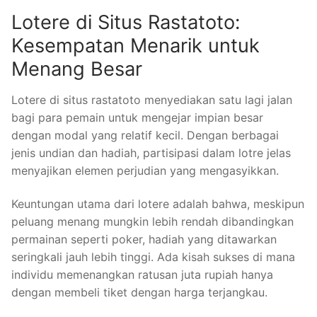
Lotere di Situs Rastatoto:
Kesempatan Menarik untuk
Menang Besar
Lotere di situs rastatoto menyediakan satu lagi jalan
bagi para pemain untuk mengejar impian besar
dengan modal yang relatif kecil. Dengan berbagai
jenis undian dan hadiah, partisipasi dalam lotre jelas
menyajikan elemen perjudian yang mengasyikkan.
Keuntungan utama dari lotere adalah bahwa, meskipun
peluang menang mungkin lebih rendah dibandingkan
permainan seperti poker, hadiah yang ditawarkan
seringkali jauh lebih tinggi. Ada kisah sukses di mana
individu memenangkan ratusan juta rupiah hanya
dengan membeli tiket dengan harga terjangkau.