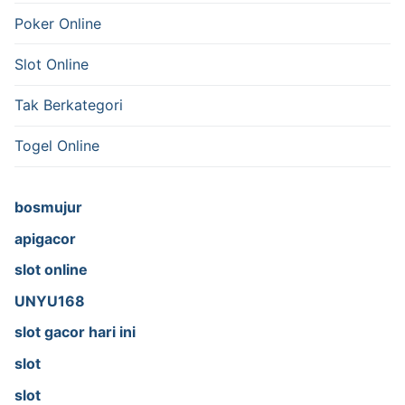
Poker Online
Slot Online
Tak Berkategori
Togel Online
bosmujur
apigacor
slot online
UNYU168
slot gacor hari ini
slot
slot