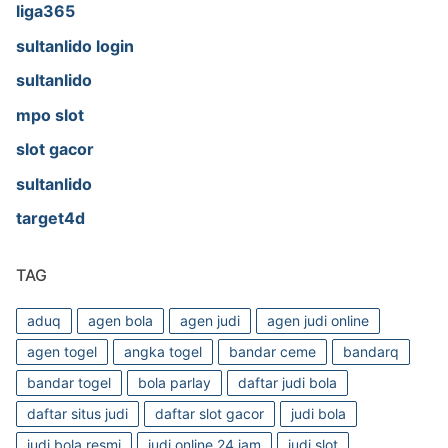
liga365
sultanlido login
sultanlido
mpo slot
slot gacor
sultanlido
target4d
TAG
aduq
agen bola
agen judi
agen judi online
agen togel
angka togel
bandar ceme
bandarq
bandar togel
bola parlay
daftar judi bola
daftar situs judi
daftar slot gacor
judi bola
judi bola resmi
judi online 24 jam
judi slot