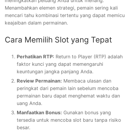
meningkatkan peluang Anda untuk menang.
Menambahkan elemen strategi, pemain sering kali
mencari tahu kombinasi tertentu yang dapat memicu
keajaiban dalam permainan.
Cara Memilih Slot yang Tepat
Perhatikan RTP:
Return to Player (RTP) adalah
faktor kunci yang dapat memengaruhi
keuntungan jangka panjang Anda.
Review Permainan:
Membaca ulasan dan
peringkat dari pemain lain sebelum mencoba
permainan baru dapat menghemat waktu dan
uang Anda.
Manfaatkan Bonus:
Gunakan bonus yang
tersedia untuk mencoba slot baru tanpa risiko
besar.