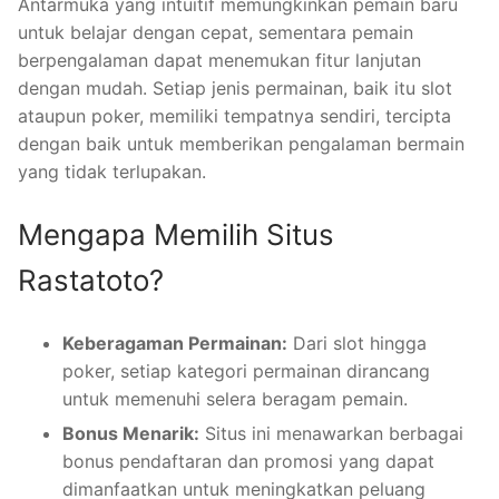
Antarmuka yang intuitif memungkinkan pemain baru
untuk belajar dengan cepat, sementara pemain
berpengalaman dapat menemukan fitur lanjutan
dengan mudah. Setiap jenis permainan, baik itu slot
ataupun poker, memiliki tempatnya sendiri, tercipta
dengan baik untuk memberikan pengalaman bermain
yang tidak terlupakan.
Mengapa Memilih Situs
Rastatoto?
Keberagaman Permainan:
Dari slot hingga
poker, setiap kategori permainan dirancang
untuk memenuhi selera beragam pemain.
Bonus Menarik:
Situs ini menawarkan berbagai
bonus pendaftaran dan promosi yang dapat
dimanfaatkan untuk meningkatkan peluang