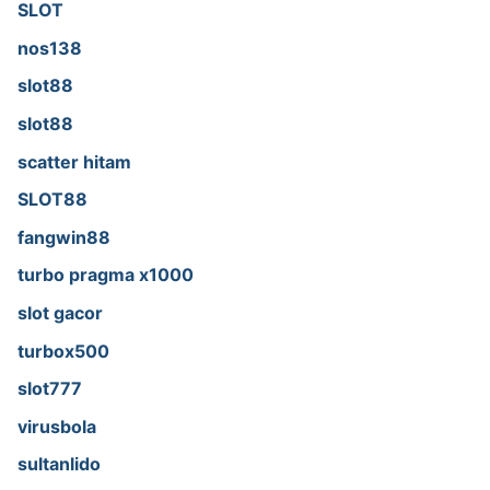
SLOT
nos138
slot88
slot88
scatter hitam
SLOT88
fangwin88
turbo pragma x1000
slot gacor
turbox500
slot777
virusbola
sultanlido