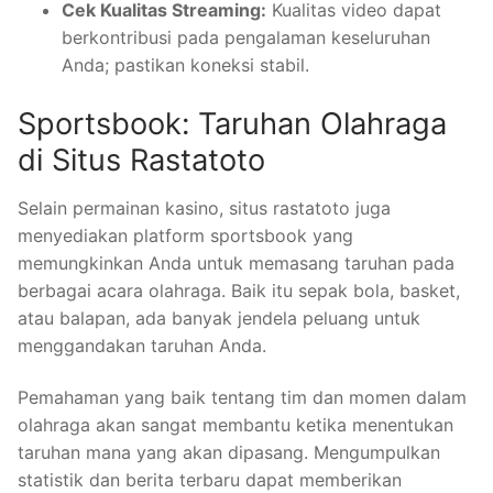
Cek Kualitas Streaming:
Kualitas video dapat
berkontribusi pada pengalaman keseluruhan
Anda; pastikan koneksi stabil.
Sportsbook: Taruhan Olahraga
di Situs Rastatoto
Selain permainan kasino, situs rastatoto juga
menyediakan platform sportsbook yang
memungkinkan Anda untuk memasang taruhan pada
berbagai acara olahraga. Baik itu sepak bola, basket,
atau balapan, ada banyak jendela peluang untuk
menggandakan taruhan Anda.
Pemahaman yang baik tentang tim dan momen dalam
olahraga akan sangat membantu ketika menentukan
taruhan mana yang akan dipasang. Mengumpulkan
statistik dan berita terbaru dapat memberikan