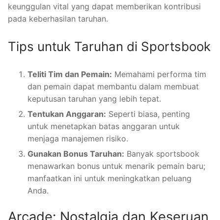
keunggulan vital yang dapat memberikan kontribusi
pada keberhasilan taruhan.
Tips untuk Taruhan di Sportsbook
Teliti Tim dan Pemain:
Memahami performa tim
dan pemain dapat membantu dalam membuat
keputusan taruhan yang lebih tepat.
Tentukan Anggaran:
Seperti biasa, penting
untuk menetapkan batas anggaran untuk
menjaga manajemen risiko.
Gunakan Bonus Taruhan:
Banyak sportsbook
menawarkan bonus untuk menarik pemain baru;
manfaatkan ini untuk meningkatkan peluang
Anda.
Arcade: Nostalgia dan Keseruan