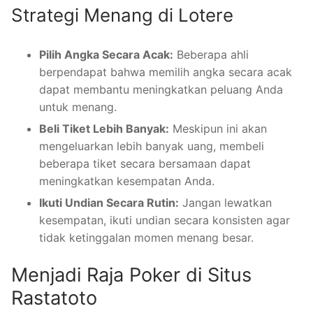
Strategi Menang di Lotere
Pilih Angka Secara Acak:
Beberapa ahli
berpendapat bahwa memilih angka secara acak
dapat membantu meningkatkan peluang Anda
untuk menang.
Beli Tiket Lebih Banyak:
Meskipun ini akan
mengeluarkan lebih banyak uang, membeli
beberapa tiket secara bersamaan dapat
meningkatkan kesempatan Anda.
Ikuti Undian Secara Rutin:
Jangan lewatkan
kesempatan, ikuti undian secara konsisten agar
tidak ketinggalan momen menang besar.
Menjadi Raja Poker di Situs
Rastatoto