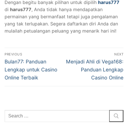
Dengan begitu banyak pilihan untuk dipilih
harus777
di
harus777
, Anda tidak hanya mendapatkan
permainan yang bermanfaat tetapi juga pengalaman
yang tak terlupakan. Segera daftarkan diri Anda dan
mulailah petualangan peluang yang menarik hari ini!
Navigasi
PREVIOUS
NEXT
pos
Previous
Next
Bulan77: Panduan
Menjadi Ahli di Vega168:
post:
post:
Lengkap untuk Casino
Panduan Lengkap
Online Terbaik
Casino Online
Cari: