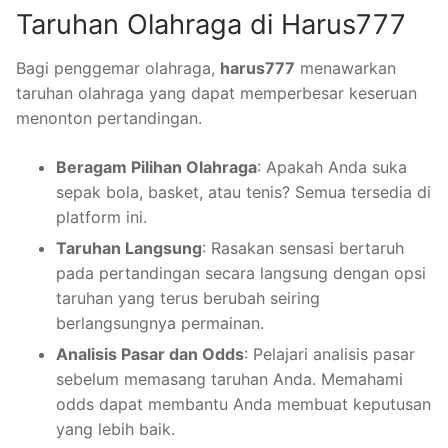
Taruhan Olahraga di Harus777
Bagi penggemar olahraga,
harus777
menawarkan
taruhan olahraga yang dapat memperbesar keseruan
menonton pertandingan.
Beragam Pilihan Olahraga
: Apakah Anda suka
sepak bola, basket, atau tenis? Semua tersedia di
platform ini.
Taruhan Langsung
: Rasakan sensasi bertaruh
pada pertandingan secara langsung dengan opsi
taruhan yang terus berubah seiring
berlangsungnya permainan.
Analisis Pasar dan Odds
: Pelajari analisis pasar
sebelum memasang taruhan Anda. Memahami
odds dapat membantu Anda membuat keputusan
yang lebih baik.