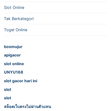
Slot Online
Tak Berkategori
Togel Online
bosmujur
apigacor
slot online
UNYU168
slot gacor hari ini
slot
slot
สล็อตเว็บตรงไม่ผ่านตัวแทน