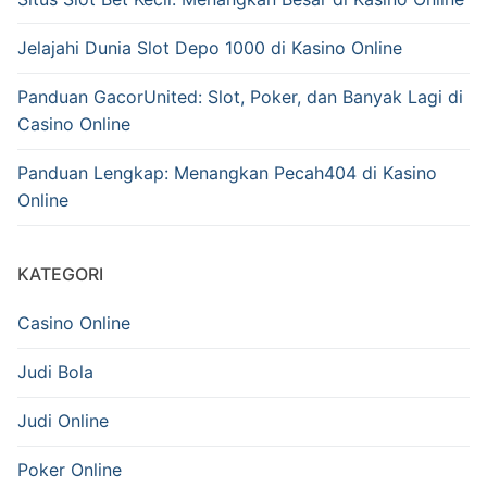
Jelajahi Dunia Slot Depo 1000 di Kasino Online
Panduan GacorUnited: Slot, Poker, dan Banyak Lagi di
Casino Online
Panduan Lengkap: Menangkan Pecah404 di Kasino
Online
KATEGORI
Casino Online
Judi Bola
Judi Online
Poker Online