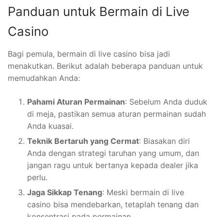
Panduan untuk Bermain di Live
Casino
Bagi pemula, bermain di live casino bisa jadi
menakutkan. Berikut adalah beberapa panduan untuk
memudahkan Anda:
Pahami Aturan Permainan
: Sebelum Anda duduk
di meja, pastikan semua aturan permainan sudah
Anda kuasai.
Teknik Bertaruh yang Cermat
: Biasakan diri
Anda dengan strategi taruhan yang umum, dan
jangan ragu untuk bertanya kepada dealer jika
perlu.
Jaga Sikkap Tenang
: Meski bermain di live
casino bisa mendebarkan, tetaplah tenang dan
konsentrasi pada permainan.