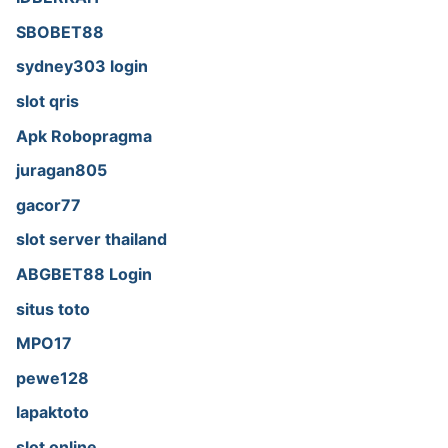
SBOBET88
sydney303 login
slot qris
Apk Robopragma
juragan805
gacor77
slot server thailand
ABGBET88 Login
situs toto
MPO17
pewe128
lapaktoto
slot online