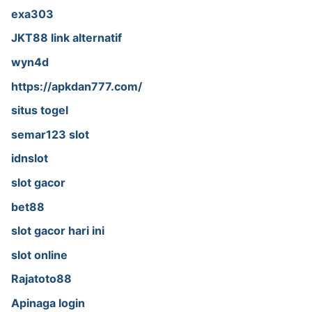
exa303
JKT88 link alternatif
wyn4d
https://apkdan777.com/
situs togel
semar123 slot
idnslot
slot gacor
bet88
slot gacor hari ini
slot online
Rajatoto88
Apinaga login