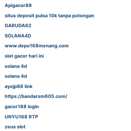
Apigacor88
situs deposit pulsa 10k tanpa potongan
GARUDA62
SOLANA4D
www.depo168menang.com
slot gacor hari ini
solana 4d
solana 4d
ayojp88 link
https://bandarsm605.com/
gacor188 login
UNYU168 RTP
zeus slot