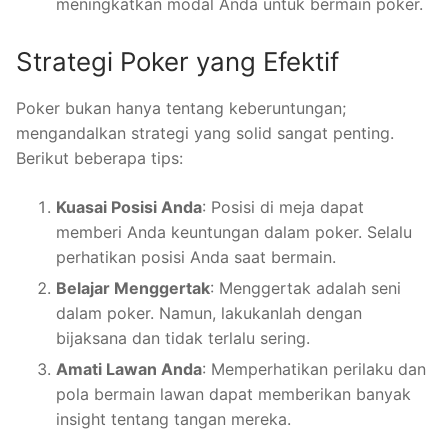
meningkatkan modal Anda untuk bermain poker.
Strategi Poker yang Efektif
Poker bukan hanya tentang keberuntungan;
mengandalkan strategi yang solid sangat penting.
Berikut beberapa tips:
Kuasai Posisi Anda
: Posisi di meja dapat
memberi Anda keuntungan dalam poker. Selalu
perhatikan posisi Anda saat bermain.
Belajar Menggertak
: Menggertak adalah seni
dalam poker. Namun, lakukanlah dengan
bijaksana dan tidak terlalu sering.
Amati Lawan Anda
: Memperhatikan perilaku dan
pola bermain lawan dapat memberikan banyak
insight tentang tangan mereka.