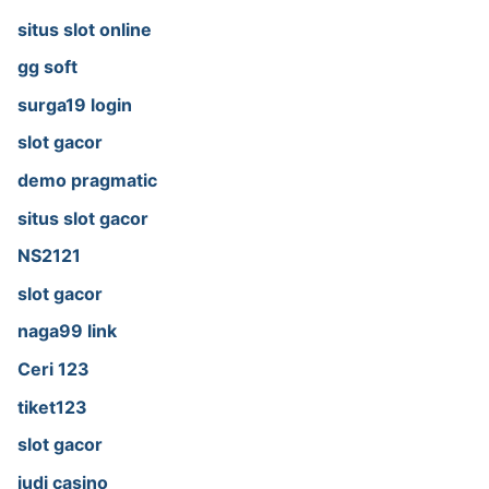
situs slot online
gg soft
surga19 login
slot gacor
demo pragmatic
situs slot gacor
NS2121
slot gacor
naga99 link
Ceri 123
tiket123
slot gacor
judi casino