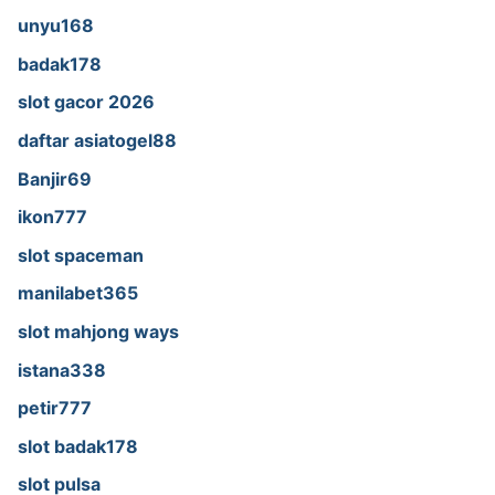
unyu168
badak178
slot gacor 2026
daftar asiatogel88
Banjir69
ikon777
slot spaceman
manilabet365
slot mahjong ways
istana338
petir777
slot badak178
slot pulsa