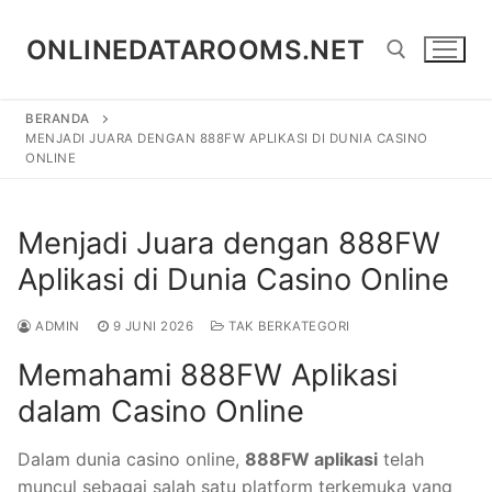
Lompat
ke
ONLINEDATAROOMS.NET
konten
BERANDA
Cari:
MENJADI JUARA DENGAN 888FW APLIKASI DI DUNIA CASINO
ONLINE
Menjadi Juara dengan 888FW
Aplikasi di Dunia Casino Online
ADMIN
9 JUNI 2026
TAK BERKATEGORI
Memahami 888FW Aplikasi
dalam Casino Online
Dalam dunia casino online,
888FW aplikasi
telah
muncul sebagai salah satu platform terkemuka yang