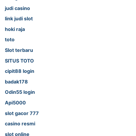
judi casino
link judi slot
hoki raja
toto
Slot terbaru
SITUS TOTO
cipit88 login
badak178
Odin55 login
Api5000
slot gacor 777
casino resmi
slot online