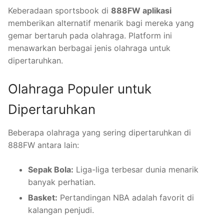
Keberadaan sportsbook di
888FW aplikasi
memberikan alternatif menarik bagi mereka yang
gemar bertaruh pada olahraga. Platform ini
menawarkan berbagai jenis olahraga untuk
dipertaruhkan.
Olahraga Populer untuk
Dipertaruhkan
Beberapa olahraga yang sering dipertaruhkan di
888FW antara lain:
Sepak Bola:
Liga-liga terbesar dunia menarik
banyak perhatian.
Basket:
Pertandingan NBA adalah favorit di
kalangan penjudi.