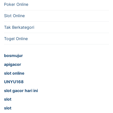
Poker Online
Slot Online
Tak Berkategori
Togel Online
bosmujur
apigacor
slot online
UNYU168
slot gacor hari ini
slot
slot