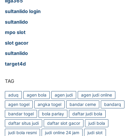
liga365
sultanlido login
sultanlido
mpo slot
slot gacor
sultanlido
target4d
TAG
aduq
agen bola
agen judi
agen judi online
agen togel
angka togel
bandar ceme
bandarq
bandar togel
bola parlay
daftar judi bola
daftar situs judi
daftar slot gacor
judi bola
judi bola resmi
judi online 24 jam
judi slot