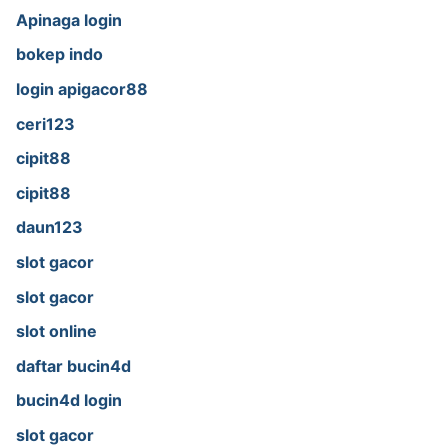
Apinaga login
bokep indo
login apigacor88
ceri123
cipit88
cipit88
daun123
slot gacor
slot gacor
slot online
daftar bucin4d
bucin4d login
slot gacor