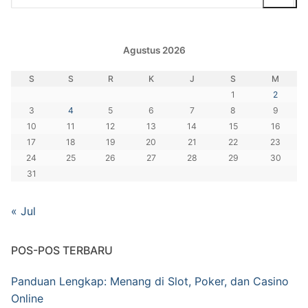
Agustus 2026
S
S
R
K
J
S
M
1
2
3
4
5
6
7
8
9
10
11
12
13
14
15
16
17
18
19
20
21
22
23
24
25
26
27
28
29
30
31
« Jul
POS-POS TERBARU
Panduan Lengkap: Menang di Slot, Poker, dan Casino
Online