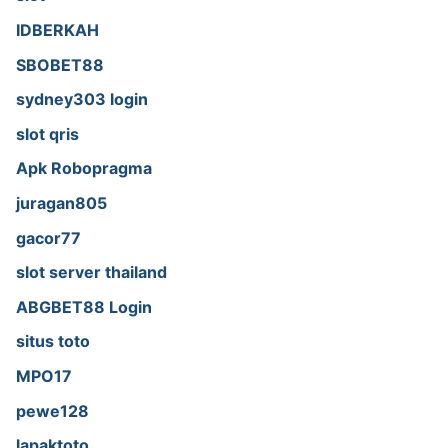
IDBERKAH
SBOBET88
sydney303 login
slot qris
Apk Robopragma
juragan805
gacor77
slot server thailand
ABGBET88 Login
situs toto
MPO17
pewe128
lapaktoto