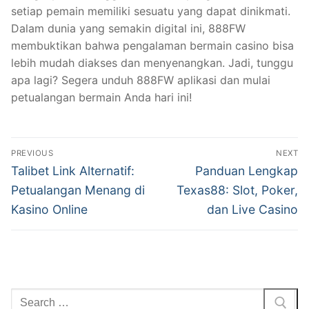
setiap pemain memiliki sesuatu yang dapat dinikmati.
Dalam dunia yang semakin digital ini, 888FW
membuktikan bahwa pengalaman bermain casino bisa
lebih mudah diakses dan menyenangkan. Jadi, tunggu
apa lagi? Segera unduh 888FW aplikasi dan mulai
petualangan bermain Anda hari ini!
Navigasi
PREVIOUS
NEXT
pos
Previous
Next
Talibet Link Alternatif:
Panduan Lengkap
post:
post:
Petualangan Menang di
Texas88: Slot, Poker,
Kasino Online
dan Live Casino
Cari: