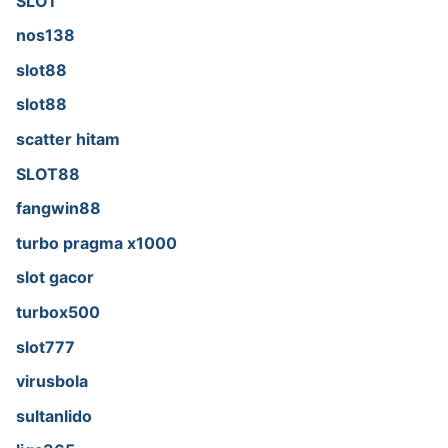
SLOT
nos138
slot88
slot88
scatter hitam
SLOT88
fangwin88
turbo pragma x1000
slot gacor
turbox500
slot777
virusbola
sultanlido