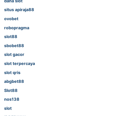
dana slot
situs apiraja88
ovobet
robopragma
slot88
sbobet88
slot gacor
slot terpercaya
slot qris
abgbet88
Slot88
nos138
slot