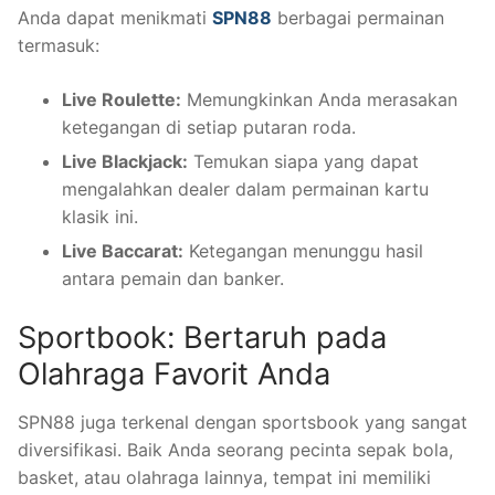
Anda dapat menikmati
SPN88
berbagai permainan
termasuk:
Live Roulette:
Memungkinkan Anda merasakan
ketegangan di setiap putaran roda.
Live Blackjack:
Temukan siapa yang dapat
mengalahkan dealer dalam permainan kartu
klasik ini.
Live Baccarat:
Ketegangan menunggu hasil
antara pemain dan banker.
Sportbook: Bertaruh pada
Olahraga Favorit Anda
SPN88 juga terkenal dengan sportsbook yang sangat
diversifikasi. Baik Anda seorang pecinta sepak bola,
basket, atau olahraga lainnya, tempat ini memiliki