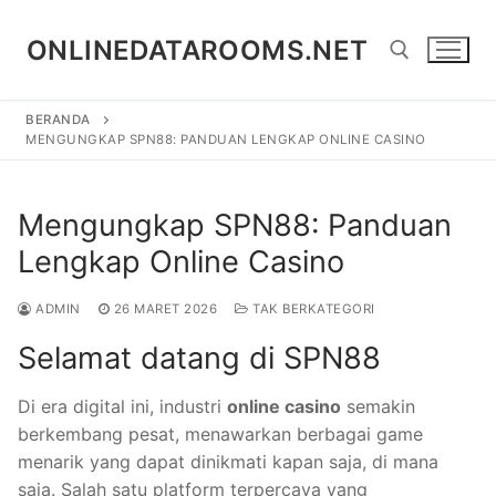
Lompat
ke
ONLINEDATAROOMS.NET
konten
BERANDA
Cari:
MENGUNGKAP SPN88: PANDUAN LENGKAP ONLINE CASINO
Mengungkap SPN88: Panduan
Lengkap Online Casino
ADMIN
26 MARET 2026
TAK BERKATEGORI
Selamat datang di SPN88
Di era digital ini, industri
online casino
semakin
berkembang pesat, menawarkan berbagai game
menarik yang dapat dinikmati kapan saja, di mana
saja. Salah satu platform terpercaya yang