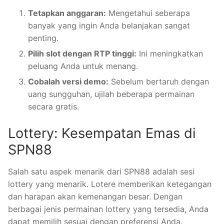
Tetapkan anggaran:
Mengetahui seberapa
banyak yang ingin Anda belanjakan sangat
penting.
Pilih slot dengan RTP tinggi:
Ini meningkatkan
peluang Anda untuk menang.
Cobalah versi demo:
Sebelum bertaruh dengan
uang sungguhan, ujilah beberapa permainan
secara gratis.
Lottery: Kesempatan Emas di
SPN88
Salah satu aspek menarik dari SPN88 adalah sesi
lottery yang menarik. Lotere memberikan ketegangan
dan harapan akan kemenangan besar. Dengan
berbagai jenis permainan lottery yang tersedia, Anda
dapat memilih sesuai dengan preferensi Anda.