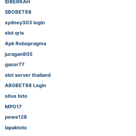
IDBERKAH
SBOBET88
sydney303 login
slot qris
Apk Robopragma
juragan805
gacor77
slot server thailand
ABGBET88 Login
situs toto
MPO17
pewe128
lapaktoto