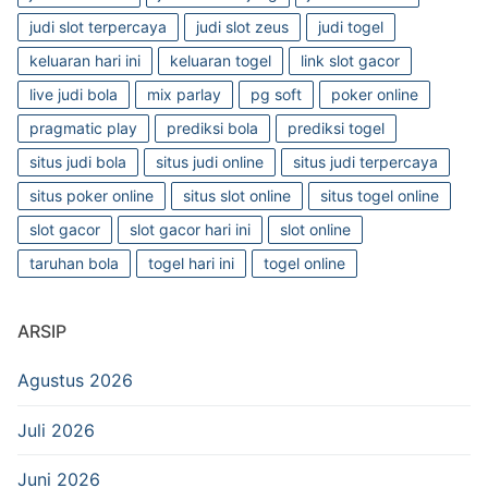
judi slot terpercaya
judi slot zeus
judi togel
keluaran hari ini
keluaran togel
link slot gacor
live judi bola
mix parlay
pg soft
poker online
pragmatic play
prediksi bola
prediksi togel
situs judi bola
situs judi online
situs judi terpercaya
situs poker online
situs slot online
situs togel online
slot gacor
slot gacor hari ini
slot online
taruhan bola
togel hari ini
togel online
ARSIP
Agustus 2026
Juli 2026
Juni 2026