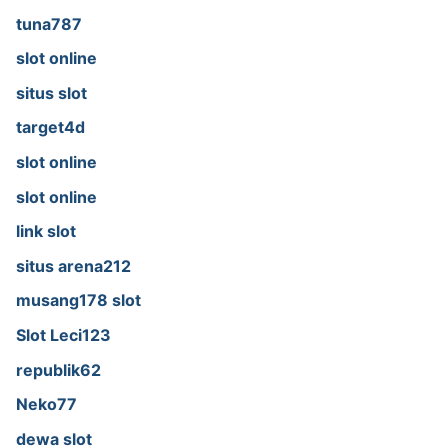
tuna787
slot online
situs slot
target4d
slot online
slot online
link slot
situs arena212
musang178 slot
Slot Leci123
republik62
Neko77
dewa slot