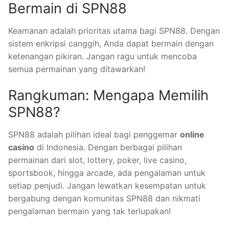
Bermain di SPN88
Keamanan adalah prioritas utama bagi SPN88. Dengan
sistem enkripsi canggih, Anda dapat bermain dengan
ketenangan pikiran. Jangan ragu untuk mencoba
semua permainan yang ditawarkan!
Rangkuman: Mengapa Memilih
SPN88?
SPN88 adalah pilihan ideal bagi penggemar
online
casino
di Indonesia. Dengan berbagai pilihan
permainan dari slot, lottery, poker, live casino,
sportsbook, hingga arcade, ada pengalaman untuk
setiap penjudi. Jangan lewatkan kesempatan untuk
bergabung dengan komunitas SPN88 dan nikmati
pengalaman bermain yang tak terlupakan!