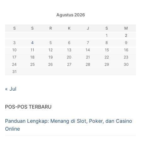
Agustus 2026
S
S
R
K
J
S
M
1
2
3
4
5
6
7
8
9
10
11
12
13
14
15
16
17
18
19
20
21
22
23
24
25
26
27
28
29
30
31
« Jul
POS-POS TERBARU
Panduan Lengkap: Menang di Slot, Poker, dan Casino
Online