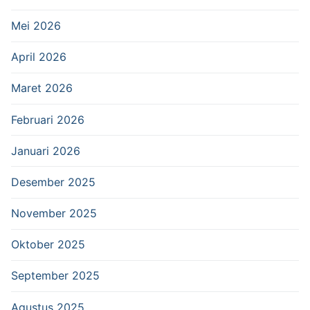
Mei 2026
April 2026
Maret 2026
Februari 2026
Januari 2026
Desember 2025
November 2025
Oktober 2025
September 2025
Agustus 2025