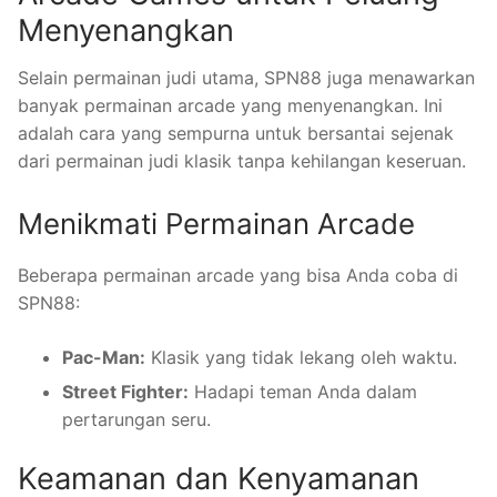
Menyenangkan
Selain permainan judi utama, SPN88 juga menawarkan
banyak permainan arcade yang menyenangkan. Ini
adalah cara yang sempurna untuk bersantai sejenak
dari permainan judi klasik tanpa kehilangan keseruan.
Menikmati Permainan Arcade
Beberapa permainan arcade yang bisa Anda coba di
SPN88:
Pac-Man:
Klasik yang tidak lekang oleh waktu.
Street Fighter:
Hadapi teman Anda dalam
pertarungan seru.
Keamanan dan Kenyamanan