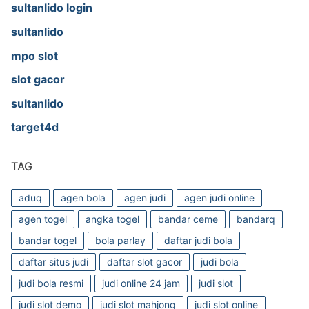
sultanlido login
sultanlido
mpo slot
slot gacor
sultanlido
target4d
TAG
aduq
agen bola
agen judi
agen judi online
agen togel
angka togel
bandar ceme
bandarq
bandar togel
bola parlay
daftar judi bola
daftar situs judi
daftar slot gacor
judi bola
judi bola resmi
judi online 24 jam
judi slot
judi slot demo
judi slot mahjong
judi slot online