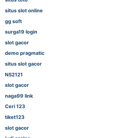
situs slot online
gg soft
surga19 login
slot gacor
demo pragmatic
situs slot gacor
NS2121
slot gacor
naga99 link
Ceri 123
tiket123
slot gacor