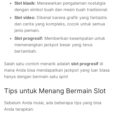
Slot klasik:
Menawarkan pengalaman nostalgia
dengan simbol buah dan mesin buah tradisional.
Slot video:
Dikenal karena grafik yang fantastis
dan cerita yang kompleks, cocok untuk semua
jenis pemain.
Slot progresif:
Memberikan kesempatan untuk
memenangkan jackpot besar yang terus
bertambah.
Salah satu contoh menarik adalah
slot progresif
di
mana Anda bisa mendapatkan jackpot yang luar biasa
hanya dengan bermain satu spin!
Tips untuk Menang Bermain Slot
Sebelum Anda mulai, ada beberapa tips yang bisa
Anda terapkan: