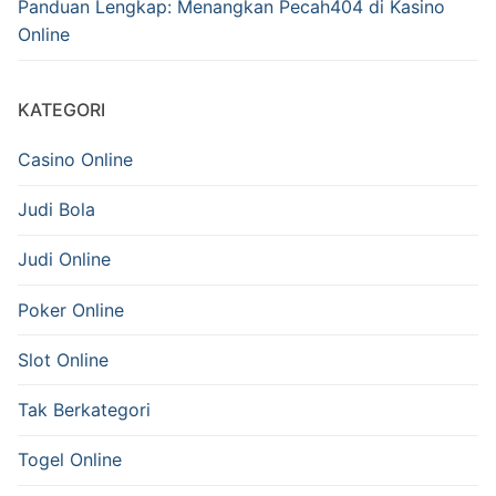
Panduan Lengkap: Menangkan Pecah404 di Kasino
Online
KATEGORI
Casino Online
Judi Bola
Judi Online
Poker Online
Slot Online
Tak Berkategori
Togel Online