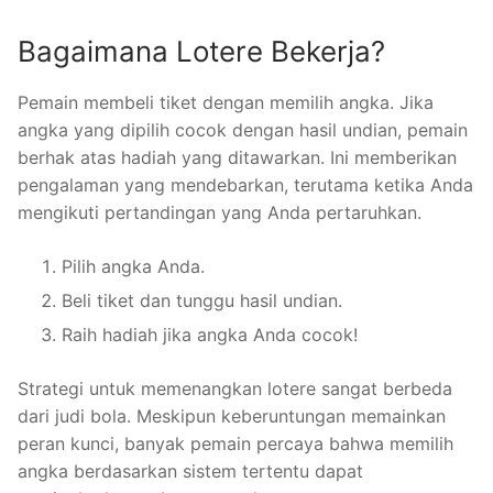
Bagaimana Lotere Bekerja?
Pemain membeli tiket dengan memilih angka. Jika
angka yang dipilih cocok dengan hasil undian, pemain
berhak atas hadiah yang ditawarkan. Ini memberikan
pengalaman yang mendebarkan, terutama ketika Anda
mengikuti pertandingan yang Anda pertaruhkan.
Pilih angka Anda.
Beli tiket dan tunggu hasil undian.
Raih hadiah jika angka Anda cocok!
Strategi untuk memenangkan lotere sangat berbeda
dari judi bola. Meskipun keberuntungan memainkan
peran kunci, banyak pemain percaya bahwa memilih
angka berdasarkan sistem tertentu dapat