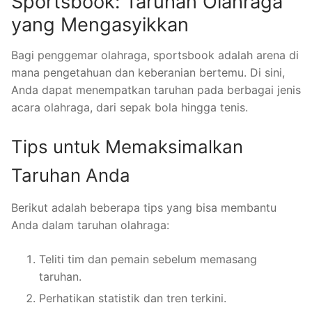
Sportsbook: Taruhan Olahraga
yang Mengasyikkan
Bagi penggemar olahraga, sportsbook adalah arena di
mana pengetahuan dan keberanian bertemu. Di sini,
Anda dapat menempatkan taruhan pada berbagai jenis
acara olahraga, dari sepak bola hingga tenis.
Tips untuk Memaksimalkan
Taruhan Anda
Berikut adalah beberapa tips yang bisa membantu
Anda dalam taruhan olahraga:
Teliti tim dan pemain sebelum memasang
taruhan.
Perhatikan statistik dan tren terkini.