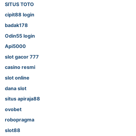
SITUS TOTO
cipit88 login
badak178
Odin55 login
Api5000
slot gacor 777
casino resmi
slot online
dana slot
situs apiraja88
ovobet
robopragma
slot88