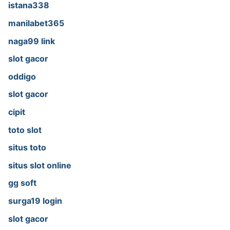
istana338
manilabet365
naga99 link
slot gacor
oddigo
slot gacor
cipit
toto slot
situs toto
situs slot online
gg soft
surga19 login
slot gacor