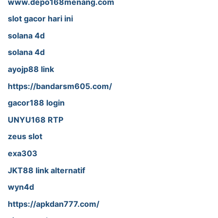
www.depo168menang.com
slot gacor hari ini
solana 4d
solana 4d
ayojp88 link
https://bandarsm605.com/
gacor188 login
UNYU168 RTP
zeus slot
exa303
JKT88 link alternatif
wyn4d
https://apkdan777.com/