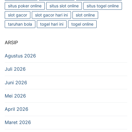
situs poker online
situs slot online
situs togel online
slot gacor
slot gacor hari ini
slot online
taruhan bola
togel hari ini
togel online
ARSIP
Agustus 2026
Juli 2026
Juni 2026
Mei 2026
April 2026
Maret 2026