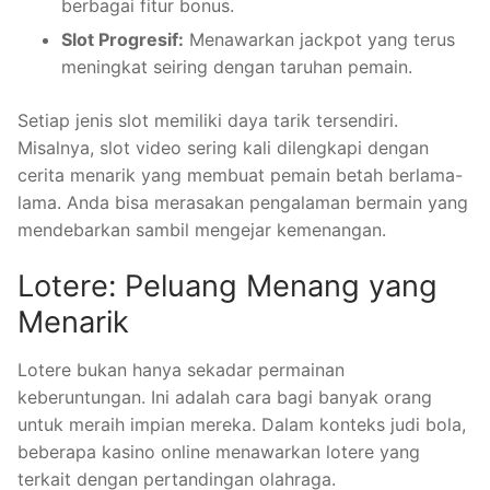
berbagai fitur bonus.
Slot Progresif:
Menawarkan jackpot yang terus
meningkat seiring dengan taruhan pemain.
Setiap jenis slot memiliki daya tarik tersendiri.
Misalnya, slot video sering kali dilengkapi dengan
cerita menarik yang membuat pemain betah berlama-
lama. Anda bisa merasakan pengalaman bermain yang
mendebarkan sambil mengejar kemenangan.
Lotere: Peluang Menang yang
Menarik
Lotere bukan hanya sekadar permainan
keberuntungan. Ini adalah cara bagi banyak orang
untuk meraih impian mereka. Dalam konteks judi bola,
beberapa kasino online menawarkan lotere yang
terkait dengan pertandingan olahraga.