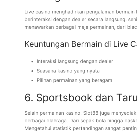
Live casino menghadirkan pengalaman bermain k
berinteraksi dengan dealer secara langsung, se
menawarkan berbagai meja permainan, dari black
Keuntungan Bermain di Live C
Interaksi langsung dengan dealer
Suasana kasino yang nyata
Pilihan permainan yang beragam
6. Sportsbook dan Taru
Selain permainan kasino, Slot88 juga menyedi
berbagai olahraga. Dari sepak bola hingga bask
Mengetahui statistik pertandingan sangat pent