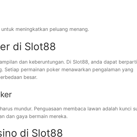
t untuk meningkatkan peluang menang.
r di Slot88
pilan dan keberuntungan. Di Slot88, anda dapat berparti
g. Setiap permainan poker menawarkan pengalaman yang
perbedaan besar.
oker
n harus mundur. Penguasaan membaca lawan adalah kunci s
an dan gaya bermain mereka.
ino di Slot88