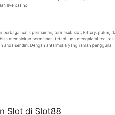
dan live casino.
berbagai jenis permainan, termasuk slot, lottery, poker, d
bisa memainkan permainan, tetapi juga mengalami realitas
h anda sendiri. Dengan antarmuka yang ramah pengguna,
 Slot di Slot88