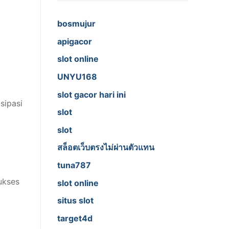
bosmujur
apigacor
slot online
UNYU168
slot gacor hari ini
sipasi
slot
slot
สล็อตเว็บตรงไม่ผ่านตัวแทน
tuna787
ukses
slot online
situs slot
target4d