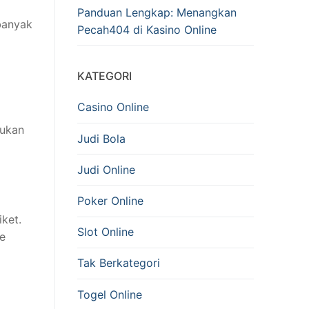
Panduan Lengkap: Menangkan
 banyak
Pecah404 di Kasino Online
KATEGORI
Casino Online
mukan
Judi Bola
Judi Online
Poker Online
ket.
Slot Online
e
Tak Berkategori
Togel Online