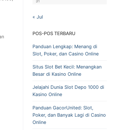
31
« Jul
POS-POS TERBARU
an
Panduan Lengkap: Menang di
Slot, Poker, dan Casino Online
Situs Slot Bet Kecil: Menangkan
Besar di Kasino Online
Jelajahi Dunia Slot Depo 1000 di
Kasino Online
Panduan GacorUnited: Slot,
Poker, dan Banyak Lagi di Casino
Online