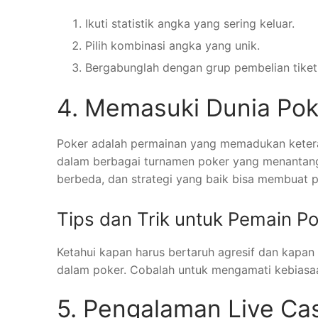
Ikuti statistik angka yang sering keluar.
Pilih kombinasi angka yang unik.
Bergabunglah dengan grup pembelian tike
4. Memasuki Dunia Poke
Poker adalah permainan yang memadukan keteram
dalam berbagai turnamen poker yang menantan
berbeda, dan strategi yang baik bisa membuat 
Tips dan Trik untuk Pemain P
Ketahui kapan harus bertaruh agresif dan kapa
dalam poker. Cobalah untuk mengamati kebiasa
5. Pengalaman Live Cas