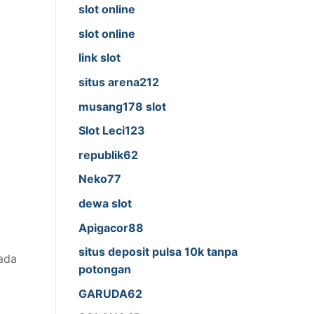
slot online
slot online
link slot
situs arena212
musang178 slot
Slot Leci123
republik62
Neko77
dewa slot
Apigacor88
situs deposit pulsa 10k tanpa
ada
potongan
GARUDA62