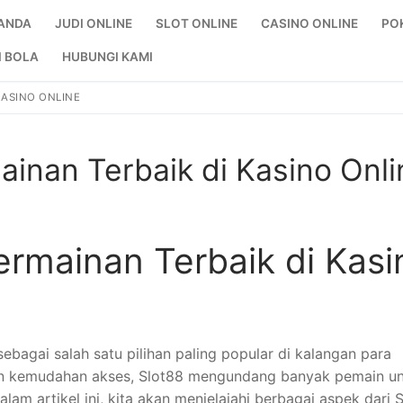
ANDA
JUDI ONLINE
SLOT ONLINE
CASINO ONLINE
PO
I BOLA
HUBUNGI KAMI
KASINO ONLINE
inan Terbaik di Kasino Onli
rmainan Terbaik di Kasi
ebagai salah satu pilihan paling popular di kalangan para
n kemudahan akses, Slot88 mengundang banyak pemain u
m artikel ini, kita akan menjelajahi berbagai aspek dari S