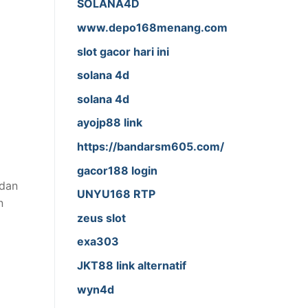
SOLANA4D
www.depo168menang.com
slot gacor hari ini
solana 4d
solana 4d
ayojp88 link
https://bandarsm605.com/
gacor188 login
 dan
UNYU168 RTP
n
zeus slot
exa303
JKT88 link alternatif
wyn4d