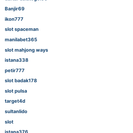
Banjir69
ikon777
slot spaceman
manilabet365
slot mahjong ways
istana338
petir777
slot badak178
slot pulsa
target4d
sultanlido
slot
istana376