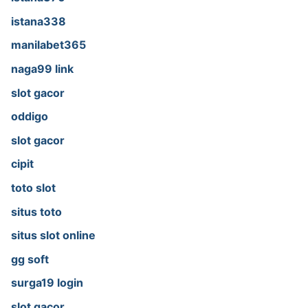
istana338
manilabet365
naga99 link
slot gacor
oddigo
slot gacor
cipit
toto slot
situs toto
situs slot online
gg soft
surga19 login
slot gacor