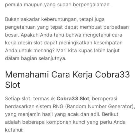
pemula maupun yang sudah berpengalaman.
Bukan sekadar keberuntungan, tetapi juga
pengetahuan yang tepat dapat membuat perbedaan
besar. Apakah Anda tahu bahwa mengetahui cara
kerja mesin slot dapat meningkatkan kesempatan
Anda untuk menang? Mari kita kupas lebih lanjut
dalam bagian selanjutnya.
Memahami Cara Kerja Cobra33
Slot
Setiap slot, termasuk
Cobra33 Slot
, beroperasi
berdasarkan sistem RNG (Random Number Generator),
yang menjamin hasil yang acak dan adil. Berikut
adalah beberapa komponen kunci yang perlu Anda
ketahui: