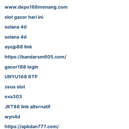
www.depo168menang.com
slot gacor hari ini
solana 4d
solana 4d
ayojp88 link
https://bandarsm605.com/
gacor188 login
UNYU168 RTP
zeus slot
exa303
JKT88 link alternatif
wyn4d
https://apkdan777.com/