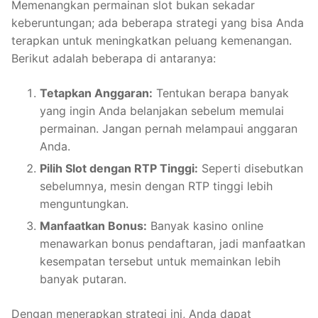
Memenangkan permainan slot bukan sekadar
keberuntungan; ada beberapa strategi yang bisa Anda
terapkan untuk meningkatkan peluang kemenangan.
Berikut adalah beberapa di antaranya:
Tetapkan Anggaran:
Tentukan berapa banyak
yang ingin Anda belanjakan sebelum memulai
permainan. Jangan pernah melampaui anggaran
Anda.
Pilih Slot dengan RTP Tinggi:
Seperti disebutkan
sebelumnya, mesin dengan RTP tinggi lebih
menguntungkan.
Manfaatkan Bonus:
Banyak kasino online
menawarkan bonus pendaftaran, jadi manfaatkan
kesempatan tersebut untuk memainkan lebih
banyak putaran.
Dengan menerapkan strategi ini, Anda dapat