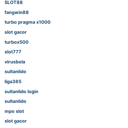
SLOT88
fangwin88
turbo pragma x1000
slot gacor
turbox500
slot777
virusbola
sultanlido
liga365
sultanlido login
sultanlido
mpo slot
slot gacor