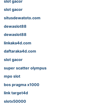
slot gacor
slot gacor
situsdewatoto.com
dewaslot88
dewaslot88
linkaka4d.com
daftaraka4d.com
slot gacor
super scatter olympus
mpo slot
bos pragma x1000
link target4d
slotx50000