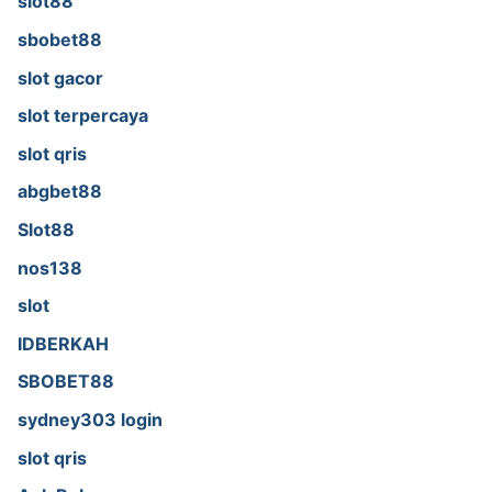
slot88
sbobet88
slot gacor
slot terpercaya
slot qris
abgbet88
Slot88
nos138
slot
IDBERKAH
SBOBET88
sydney303 login
slot qris