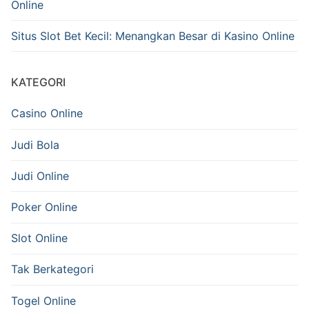
Online
Situs Slot Bet Kecil: Menangkan Besar di Kasino Online
KATEGORI
Casino Online
Judi Bola
Judi Online
Poker Online
Slot Online
Tak Berkategori
Togel Online