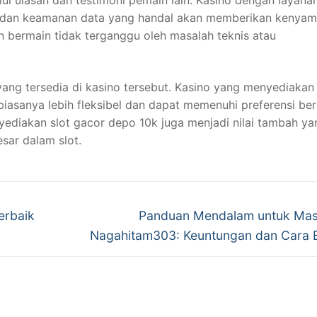
lui ulasan dan testimoni pemain lain. Kasino dengan layana
, dan keamanan data yang handal akan memberikan kenya
n bermain tidak terganggu oleh masalah teknis atau
 yang tersedia di kasino tersebut. Kasino yang menyediakan
biasanya lebih fleksibel dan dapat memenuhi preferensi be
ediakan slot gacor depo 10k juga menjadi nilai tambah ya
sar dalam slot.
Next
erbaik
Panduan Mendalam untuk Mas
post:
Nagahitam303: Keuntungan dan Cara E