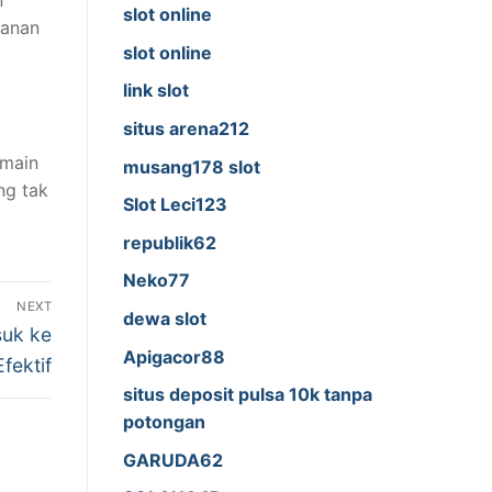
n
slot online
manan
slot online
link slot
situs arena212
rmain
musang178 slot
ng tak
Slot Leci123
republik62
Neko77
NEXT
dewa slot
uk ke
Apigacor88
fektif
situs deposit pulsa 10k tanpa
potongan
GARUDA62