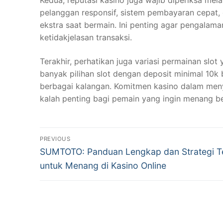
Kedua, reputasi kasino juga wajib diperiksa mela
pelanggan responsif, sistem pembayaran cepat
ekstra saat bermain. Ini penting agar pengalama
ketidakjelasan transaksi.
Terakhir, perhatikan juga variasi permainan slot
banyak pilihan slot dengan deposit minimal 10k 
berbagai kalangan. Komitmen kasino dalam meny
kalah penting bagi pemain yang ingin menang be
Navigasi
PREVIOUS
Previous
pos
SUMTOTO: Panduan Lengkap dan Strategi T
post:
untuk Menang di Kasino Online