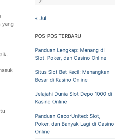
31
a
« Jul
n yang
POS-POS TERBARU
Panduan Lengkap: Menang di
aik.
Slot, Poker, dan Casino Online
rmasuk
Situs Slot Bet Kecil: Menangkan
Besar di Kasino Online
Jelajahi Dunia Slot Depo 1000 di
Kasino Online
atu
Panduan GacorUnited: Slot,
Poker, dan Banyak Lagi di Casino
n
Online