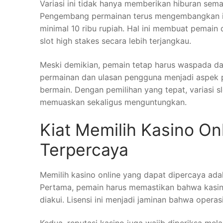
Variasi ini tidak hanya memberikan hiburan sem
Pengembang permainan terus mengembangkan inov
minimal 10 ribu rupiah. Hal ini membuat pemain
slot high stakes secara lebih terjangkau.
Meski demikian, pemain tetap harus waspada dal
permainan dan ulasan pengguna menjadi aspek 
bermain. Dengan pemilihan yang tepat, variasi 
memuaskan sekaligus menguntungkan.
Kiat Memilih Kasino On
Terpercaya
Memilih kasino online yang dapat dipercaya ada
Pertama, pemain harus memastikan bahwa kasino t
diakui. Lisensi ini menjadi jaminan bahwa operas