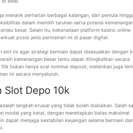
 di awal.
juga menarik perhatian berbagai kalangan, dari pemula hingg
eksibilitas dalam memilih taruhan serta potensi kemenanga
erlalu besar. Selain itu, keberadaan platform kasino online
uat posisi jenis permainan ini di pasar digital.
slot ini agar strategi bermain dapat disesuaikan dengan b
meraih kemenangan besar tentu dapat ditingkatkan secara
 10k bukan hanya soal nominal deposit, melainkan juga te
an ini secara menyeluruh.
n Slot Depo 10k
adalah langkah krusial yang tidak boleh diabaikan. Salah s
en modal yang ketat, dengan menetapkan batas maksimal
ain dapat menjaga kestabilan keuangan selama bermain da
l.