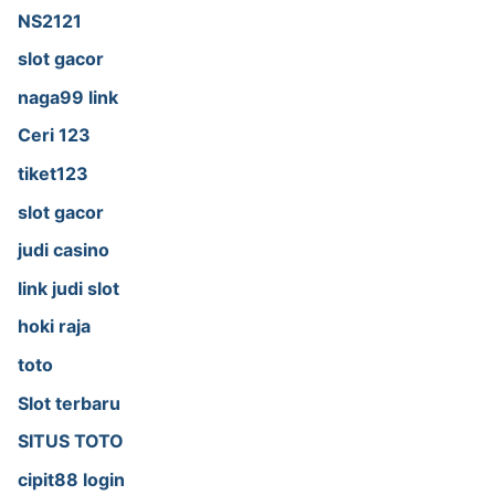
NS2121
slot gacor
naga99 link
Ceri 123
tiket123
slot gacor
judi casino
link judi slot
hoki raja
toto
Slot terbaru
SITUS TOTO
cipit88 login