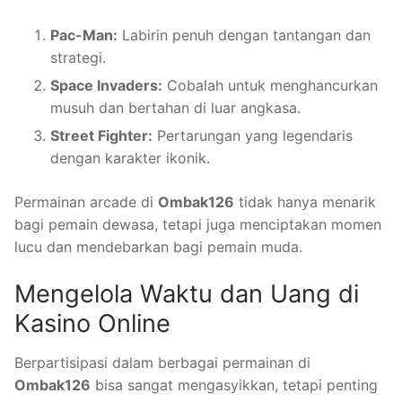
Pac-Man:
Labirin penuh dengan tantangan dan
strategi.
Space Invaders:
Cobalah untuk menghancurkan
musuh dan bertahan di luar angkasa.
Street Fighter:
Pertarungan yang legendaris
dengan karakter ikonik.
Permainan arcade di
Ombak126
tidak hanya menarik
bagi pemain dewasa, tetapi juga menciptakan momen
lucu dan mendebarkan bagi pemain muda.
Mengelola Waktu dan Uang di
Kasino Online
Berpartisipasi dalam berbagai permainan di
Ombak126
bisa sangat mengasyikkan, tetapi penting