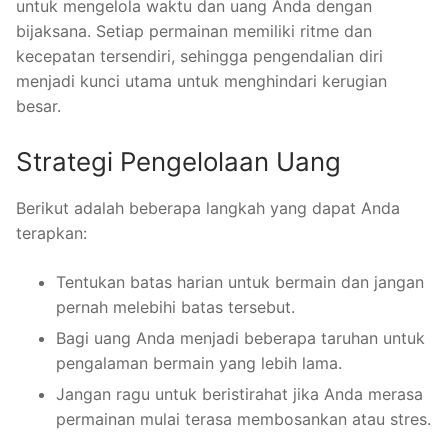
untuk mengelola waktu dan uang Anda dengan
bijaksana. Setiap permainan memiliki ritme dan
kecepatan tersendiri, sehingga pengendalian diri
menjadi kunci utama untuk menghindari kerugian
besar.
Strategi Pengelolaan Uang
Berikut adalah beberapa langkah yang dapat Anda
terapkan:
Tentukan batas harian untuk bermain dan jangan
pernah melebihi batas tersebut.
Bagi uang Anda menjadi beberapa taruhan untuk
pengalaman bermain yang lebih lama.
Jangan ragu untuk beristirahat jika Anda merasa
permainan mulai terasa membosankan atau stres.