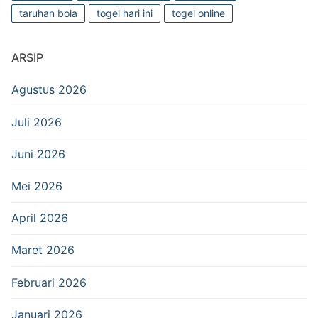
taruhan bola
togel hari ini
togel online
ARSIP
Agustus 2026
Juli 2026
Juni 2026
Mei 2026
April 2026
Maret 2026
Februari 2026
Januari 2026