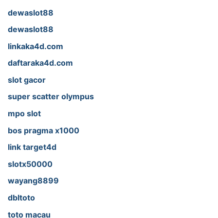
dewaslot88
dewaslot88
linkaka4d.com
daftaraka4d.com
slot gacor
super scatter olympus
mpo slot
bos pragma x1000
link target4d
slotx50000
wayang8899
dbltoto
toto macau