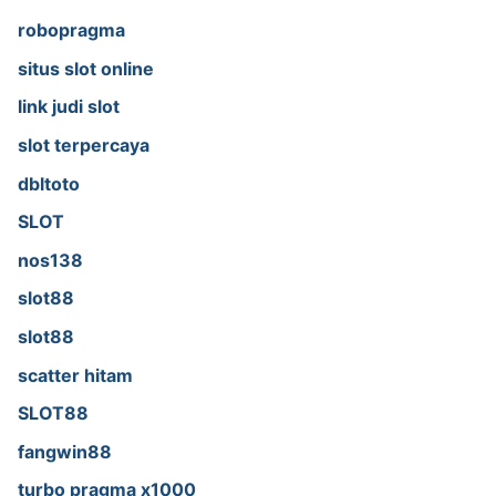
robopragma
situs slot online
link judi slot
slot terpercaya
dbltoto
SLOT
nos138
slot88
slot88
scatter hitam
SLOT88
fangwin88
turbo pragma x1000