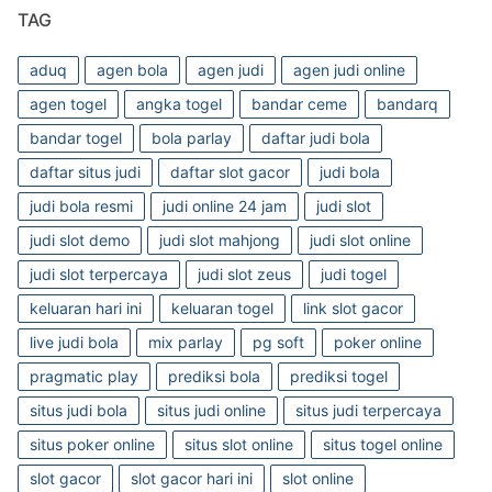
TAG
aduq
agen bola
agen judi
agen judi online
agen togel
angka togel
bandar ceme
bandarq
bandar togel
bola parlay
daftar judi bola
daftar situs judi
daftar slot gacor
judi bola
judi bola resmi
judi online 24 jam
judi slot
judi slot demo
judi slot mahjong
judi slot online
judi slot terpercaya
judi slot zeus
judi togel
keluaran hari ini
keluaran togel
link slot gacor
live judi bola
mix parlay
pg soft
poker online
pragmatic play
prediksi bola
prediksi togel
situs judi bola
situs judi online
situs judi terpercaya
situs poker online
situs slot online
situs togel online
slot gacor
slot gacor hari ini
slot online