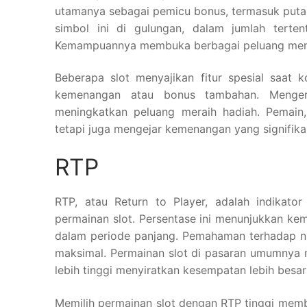
utamanya sebagai pemicu bonus, termasuk putar
simbol ini di gulungan, dalam jumlah terte
Kemampuannya membuka berbagai peluang menan
Beberapa slot menyajikan fitur spesial saat
kemenangan atau bonus tambahan. Mengerti
meningkatkan peluang meraih hadiah. Pemain,
tetapi juga mengejar kemenangan yang signifik
RTP
RTP, atau Return to Player, adalah indikato
permainan slot. Persentase ini menunjukkan ke
dalam periode panjang. Pemahaman terhadap ni
maksimal. Permainan slot di pasaran umumnya
lebih tinggi menyiratkan kesempatan lebih bes
Memilih permainan slot dengan RTP tinggi mem