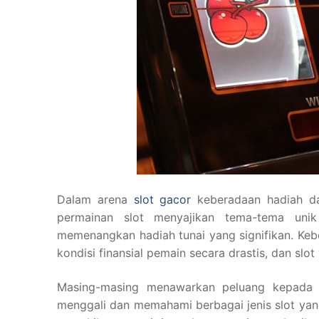
Dalam arena
slot gacor
keberadaan hadiah d
permainan slot menyajikan tema-tema unik s
memenangkan hadiah tunai yang signifikan. Ke
kondisi finansial pemain secara drastis, dan slot 
Masing-masing menawarkan peluang kepada 
menggali dan memahami berbagai jenis slot yan