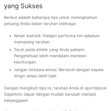
yang Sukses
Berikut adalah beberapa tips untuk meningkatkan
peluang Anda dalam taruhan olahraga:
Kenali statistik: Pelajari performa tim sebelum
memasang taruhan.
Taruh pada atletik yang Anda pahami:
Pengetahuan lebih mendalam memberi
keuntungan.
Jangan terbawa emosi: Bertaruh dengan kepala
dingin selalu lebih baik.
Dengan mengikuti tips ini, taruhan Anda di sportsbook
Gajahtoto dapat dengan mudah berubah menjadi
kebanggaan!