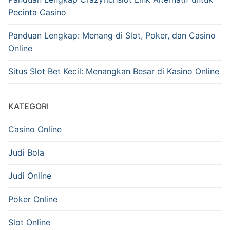
Pecinta Casino
Panduan Lengkap: Menang di Slot, Poker, dan Casino
Online
Situs Slot Bet Kecil: Menangkan Besar di Kasino Online
KATEGORI
Casino Online
Judi Bola
Judi Online
Poker Online
Slot Online