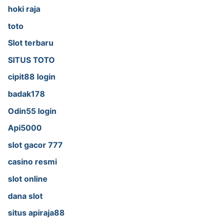
hoki raja
toto
Slot terbaru
SITUS TOTO
cipit88 login
badak178
Odin55 login
Api5000
slot gacor 777
casino resmi
slot online
dana slot
situs apiraja88