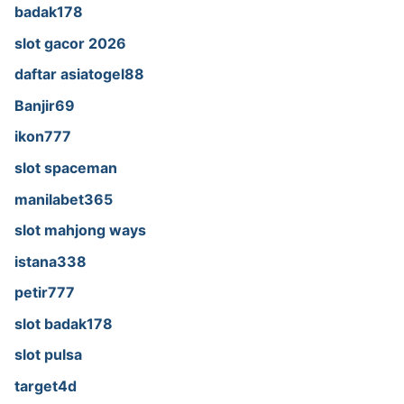
badak178
slot gacor 2026
daftar asiatogel88
Banjir69
ikon777
slot spaceman
manilabet365
slot mahjong ways
istana338
petir777
slot badak178
slot pulsa
target4d