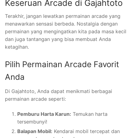
Keseruan Arcade di Gajahtoto
Terakhir, jangan lewatkan permainan arcade yang
menawarkan sensasi berbeda. Nostalgia dengan
permainan yang mengingatkan kita pada masa kecil
dan juga tantangan yang bisa membuat Anda
ketagihan.
Pilih Permainan Arcade Favorit
Anda
Di Gajahtoto, Anda dapat menikmati berbagai
permainan arcade seperti:
Pemburu Harta Karun:
Temukan harta
tersembunyi!
Balapan Mobil:
Kendarai mobil tercepat dan