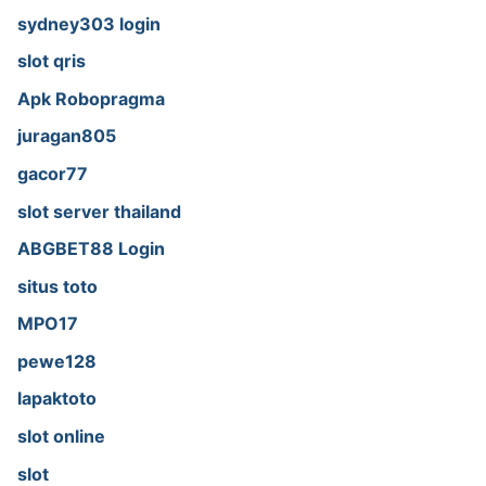
sydney303 login
slot qris
Apk Robopragma
juragan805
gacor77
slot server thailand
ABGBET88 Login
situs toto
MPO17
pewe128
lapaktoto
slot online
slot