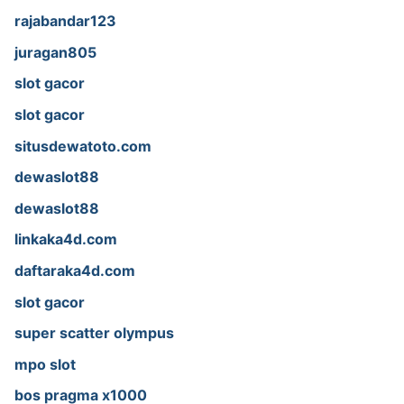
rajabandar123
juragan805
slot gacor
slot gacor
situsdewatoto.com
dewaslot88
dewaslot88
linkaka4d.com
daftaraka4d.com
slot gacor
super scatter olympus
mpo slot
bos pragma x1000