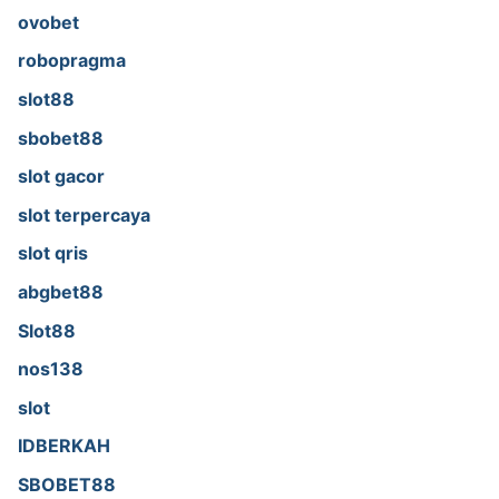
ovobet
robopragma
slot88
sbobet88
slot gacor
slot terpercaya
slot qris
abgbet88
Slot88
nos138
slot
IDBERKAH
SBOBET88