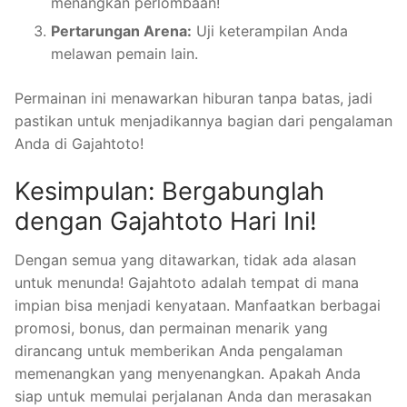
menangkan perlombaan!
Pertarungan Arena:
Uji keterampilan Anda
melawan pemain lain.
Permainan ini menawarkan hiburan tanpa batas, jadi
pastikan untuk menjadikannya bagian dari pengalaman
Anda di Gajahtoto!
Kesimpulan: Bergabunglah
dengan Gajahtoto Hari Ini!
Dengan semua yang ditawarkan, tidak ada alasan
untuk menunda! Gajahtoto adalah tempat di mana
impian bisa menjadi kenyataan. Manfaatkan berbagai
promosi, bonus, dan permainan menarik yang
dirancang untuk memberikan Anda pengalaman
memenangkan yang menyenangkan. Apakah Anda
siap untuk memulai perjalanan Anda dan merasakan