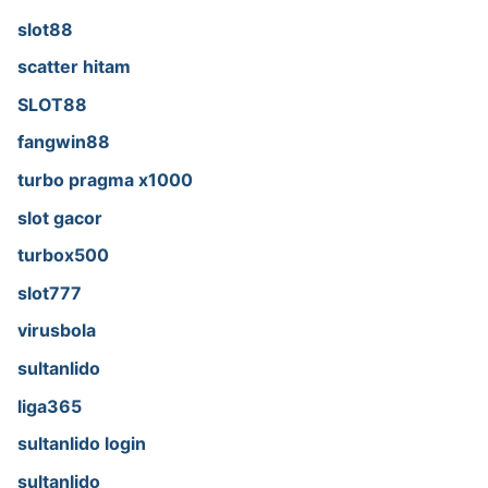
slot88
scatter hitam
SLOT88
fangwin88
turbo pragma x1000
slot gacor
turbox500
slot777
virusbola
sultanlido
liga365
sultanlido login
sultanlido