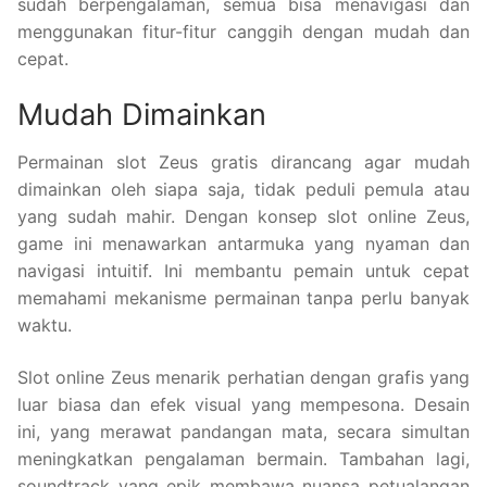
sudah berpengalaman, semua bisa menavigasi dan
menggunakan fitur-fitur canggih dengan mudah dan
cepat.
Mudah Dimainkan
Permainan slot Zeus gratis dirancang agar mudah
dimainkan oleh siapa saja, tidak peduli pemula atau
yang sudah mahir. Dengan konsep slot online Zeus,
game ini menawarkan antarmuka yang nyaman dan
navigasi intuitif. Ini membantu pemain untuk cepat
memahami mekanisme permainan tanpa perlu banyak
waktu.
Slot online Zeus menarik perhatian dengan grafis yang
luar biasa dan efek visual yang mempesona. Desain
ini, yang merawat pandangan mata, secara simultan
meningkatkan pengalaman bermain. Tambahan lagi,
soundtrack yang epik membawa nuansa petualangan