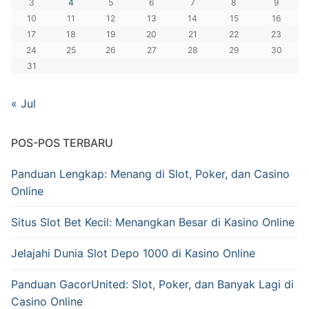
3
4
5
6
7
8
9
10
11
12
13
14
15
16
17
18
19
20
21
22
23
24
25
26
27
28
29
30
31
« Jul
POS-POS TERBARU
Panduan Lengkap: Menang di Slot, Poker, dan Casino
Online
Situs Slot Bet Kecil: Menangkan Besar di Kasino Online
Jelajahi Dunia Slot Depo 1000 di Kasino Online
Panduan GacorUnited: Slot, Poker, dan Banyak Lagi di
Casino Online