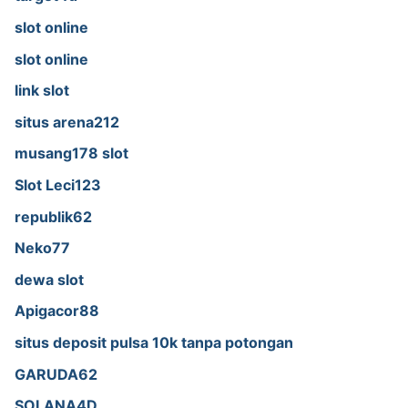
slot online
slot online
link slot
situs arena212
musang178 slot
Slot Leci123
republik62
Neko77
dewa slot
Apigacor88
situs deposit pulsa 10k tanpa potongan
GARUDA62
SOLANA4D