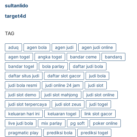
sultanlido
target4d
TAG
aduq
agen bola
agen judi
agen judi online
agen togel
angka togel
bandar ceme
bandarq
bandar togel
bola parlay
daftar judi bola
daftar situs judi
daftar slot gacor
judi bola
judi bola resmi
judi online 24 jam
judi slot
judi slot demo
judi slot mahjong
judi slot online
judi slot terpercaya
judi slot zeus
judi togel
keluaran hari ini
keluaran togel
link slot gacor
live judi bola
mix parlay
pg soft
poker online
pragmatic play
prediksi bola
prediksi togel