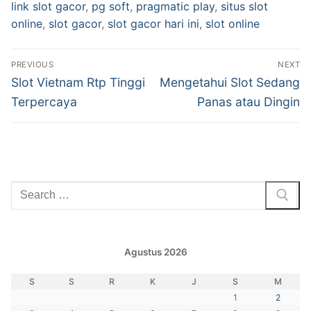
link slot gacor
,
pg soft
,
pragmatic play
,
situs slot
online
,
slot gacor
,
slot gacor hari ini
,
slot online
Navigasi
PREVIOUS
NEXT
pos
Previous
Next
Slot Vietnam Rtp Tinggi
Mengetahui Slot Sedang
post:
post:
Terpercaya
Panas atau Dingin
Cari:
Agustus 2026
S
S
R
K
J
S
M
1
2