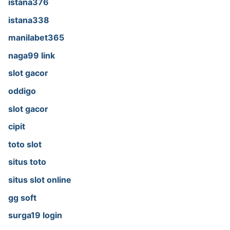
istana376
istana338
manilabet365
naga99 link
slot gacor
oddigo
slot gacor
cipit
toto slot
situs toto
situs slot online
gg soft
surga19 login