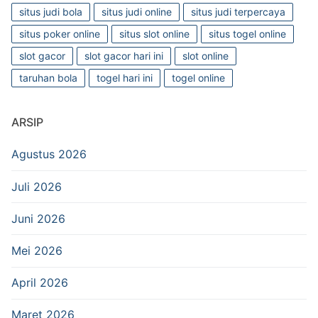
situs judi bola
situs judi online
situs judi terpercaya
situs poker online
situs slot online
situs togel online
slot gacor
slot gacor hari ini
slot online
taruhan bola
togel hari ini
togel online
ARSIP
Agustus 2026
Juli 2026
Juni 2026
Mei 2026
April 2026
Maret 2026