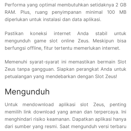
Performa yang optimal membutuhkan setidaknya 2 GB
RAM. Plus, ruang penyimpanan minimal 100 MB
diperlukan untuk instalasi dan data aplikasi.
Pastikan koneksi internet Anda stabil untuk
mengunduh game slot online Zeus. Meskipun bisa
berfungsi offline, fitur tertentu memerlukan internet.
Memenuhi syarat-syarat ini memastikan bermain Slot
Zeus tanpa gangguan. Siapkan perangkat Anda untuk
petualangan yang mendebarkan dengan Slot Zeus!
Mengunduh
Untuk mendownload aplikasi slot Zeus, penting
memilih link download yang aman dan terpercaya. Ini
menghindari risiko keamanan. Dapatkan aplikasi hanya
dari sumber yang resmi. Saat mengunduh versi terbaru