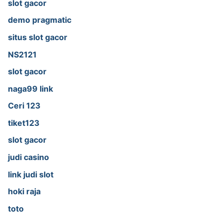
slot gacor
demo pragmatic
situs slot gacor
NS2121
slot gacor
naga99 link
Ceri 123
tiket123
slot gacor
judi casino
link judi slot
hoki raja
toto