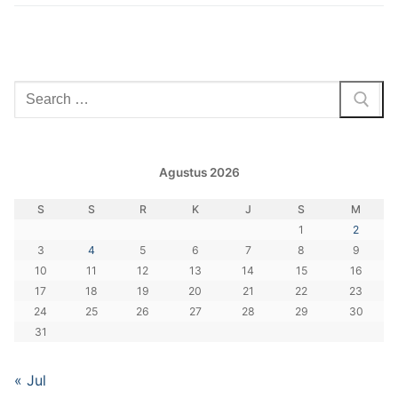
Cari:
Agustus 2026
S
S
R
K
J
S
M
1
2
3
4
5
6
7
8
9
10
11
12
13
14
15
16
17
18
19
20
21
22
23
24
25
26
27
28
29
30
31
« Jul