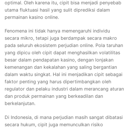
optimal. Oleh karena itu, cipit bisa menjadi penyebab
utama fluktuasi hasil yang sulit diprediksi dalam
permainan kasino online.
Fenomena ini tidak hanya memengaruhi individu
secara mikro, tetapi juga berdampak secara makro
pada seluruh ekosistem perjudian online. Pola taruhan
yang dipicu oleh cipit dapat menghasilkan volatilitas
besar dalam pendapatan kasino, dengan lonjakan
kemenangan dan kekalahan yang saling bergantian
dalam waktu singkat. Hal ini menjadikan cipit sebagai
faktor penting yang harus dipertimbangkan oleh
regulator dan pelaku industri dalam merancang aturan
dan produk permainan yang berkeadilan dan
berkelanjutan.
Di Indonesia, di mana perjudian masih sangat dibatasi
secara hukum, cipit juga memunculkan risiko