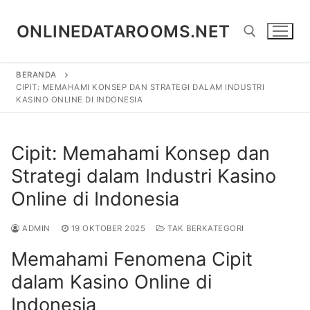
Lompat
ke
ONLINEDATAROOMS.NET
konten
BERANDA
Cari:
CIPIT: MEMAHAMI KONSEP DAN STRATEGI DALAM INDUSTRI
KASINO ONLINE DI INDONESIA
Cipit: Memahami Konsep dan
Strategi dalam Industri Kasino
Online di Indonesia
ADMIN
19 OKTOBER 2025
TAK BERKATEGORI
Memahami Fenomena Cipit
dalam Kasino Online di
Indonesia