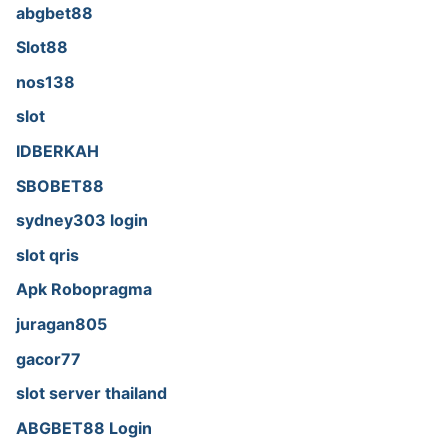
abgbet88
Slot88
nos138
slot
IDBERKAH
SBOBET88
sydney303 login
slot qris
Apk Robopragma
juragan805
gacor77
slot server thailand
ABGBET88 Login