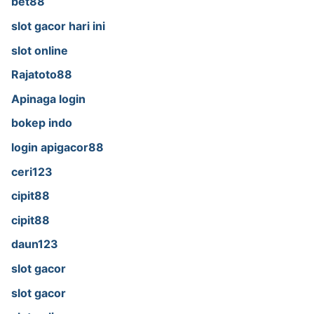
bet88
slot gacor hari ini
slot online
Rajatoto88
Apinaga login
bokep indo
login apigacor88
ceri123
cipit88
cipit88
daun123
slot gacor
slot gacor