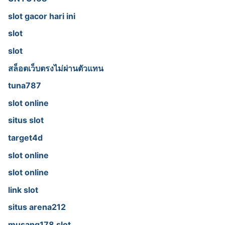
slot gacor hari ini
slot
slot
สล็อตเว็บตรงไม่ผ่านตัวแทน
tuna787
slot online
situs slot
target4d
slot online
slot online
link slot
situs arena212
musang178 slot