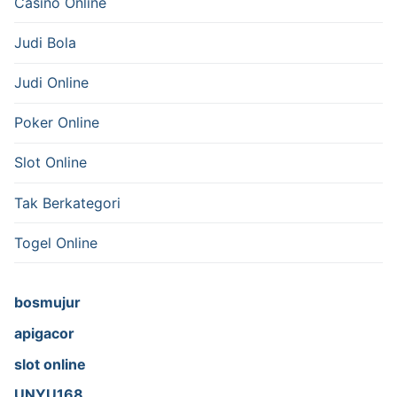
Casino Online
Judi Bola
Judi Online
Poker Online
Slot Online
Tak Berkategori
Togel Online
bosmujur
apigacor
slot online
UNYU168