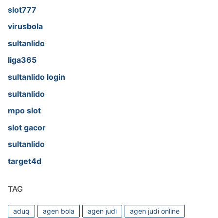
slot777
virusbola
sultanlido
liga365
sultanlido login
sultanlido
mpo slot
slot gacor
sultanlido
target4d
TAG
aduq
agen bola
agen judi
agen judi online