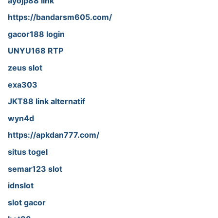
ayojp88 link
https://bandarsm605.com/
gacor188 login
UNYU168 RTP
zeus slot
exa303
JKT88 link alternatif
wyn4d
https://apkdan777.com/
situs togel
semar123 slot
idnslot
slot gacor