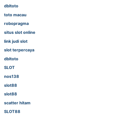
dbltoto
toto macau
robopragma
situs slot online
link judi slot
slot terpercaya
dbltoto
SLOT
nos138
slot88
slot88
scatter hitam
SLOT88