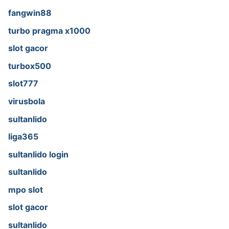
fangwin88
turbo pragma x1000
slot gacor
turbox500
slot777
virusbola
sultanlido
liga365
sultanlido login
sultanlido
mpo slot
slot gacor
sultanlido