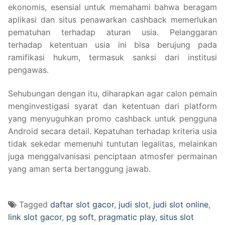
ekonomis, esensial untuk memahami bahwa beragam
aplikasi dan situs penawarkan cashback memerlukan
pematuhan terhadap aturan usia. Pelanggaran
terhadap ketentuan usia ini bisa berujung pada
ramifikasi hukum, termasuk sanksi dari institusi
pengawas.
Sehubungan dengan itu, diharapkan agar calon pemain
menginvestigasi syarat dan ketentuan dari platform
yang menyuguhkan promo cashback untuk pengguna
Android secara detail. Kepatuhan terhadap kriteria usia
tidak sekedar memenuhi tuntutan legalitas, melainkan
juga menggalvanisasi penciptaan atmosfer permainan
yang aman serta bertanggung jawab.
Tagged
daftar slot gacor
,
judi slot
,
judi slot online
,
link slot gacor
,
pg soft
,
pragmatic play
,
situs slot