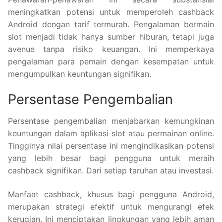
meningkatkan potensi untuk memperoleh cashback
Android dengan tarif termurah. Pengalaman bermain
slot menjadi tidak hanya sumber hiburan, tetapi juga
avenue tanpa risiko keuangan. Ini memperkaya
pengalaman para pemain dengan kesempatan untuk
mengumpulkan keuntungan signifikan.
Persentase Pengembalian
Persentase pengembalian menjabarkan kemungkinan
keuntungan dalam aplikasi slot atau permainan online.
Tingginya nilai persentase ini mengindikasikan potensi
yang lebih besar bagi pengguna untuk meraih
cashback signifikan. Dari setiap taruhan atau investasi.
Manfaat cashback, khusus bagi pengguna Android,
merupakan strategi efektif untuk mengurangi efek
kerugian. Ini menciptakan lingkungan yang lebih aman