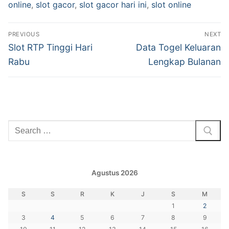
online
,
slot gacor
,
slot gacor hari ini
,
slot online
Navigasi
PREVIOUS
NEXT
pos
Previous
Next
Slot RTP Tinggi Hari
Data Togel Keluaran
post:
post:
Rabu
Lengkap Bulanan
Cari:
Agustus 2026
S
S
R
K
J
S
M
1
2
3
4
5
6
7
8
9