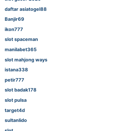
daftar asiatogel88
Banjir69
ikon777
slot spaceman
manilabet365
slot mahjong ways
istana338
petir777
slot badak178
slot pulsa
target4d
sultanlido
slot