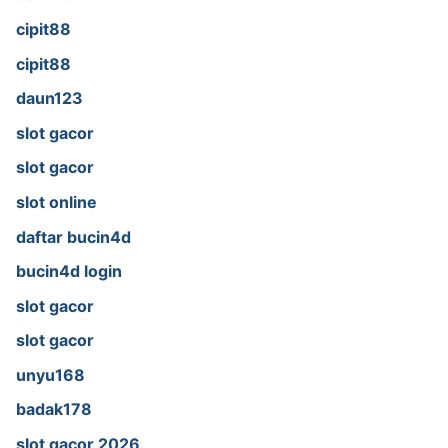
cipit88
cipit88
daun123
slot gacor
slot gacor
slot online
daftar bucin4d
bucin4d login
slot gacor
slot gacor
unyu168
badak178
slot gacor 2026