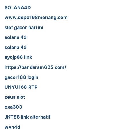
SOLANA4D
www.depo168menang.com
slot gacor hari ini
solana 4d
solana 4d
ayojp88 link
https://bandarsm605.com/
gacor188 login
UNYU168 RTP
zeus slot
exa303
JKT88 link alternatif
wyn4d