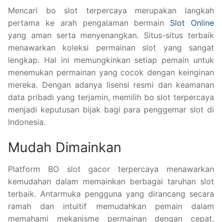
Mencari bo slot terpercaya merupakan langkah
pertama ke arah pengalaman bermain
Slot Online
yang aman serta menyenangkan. Situs-situs terbaik
menawarkan koleksi permainan slot yang sangat
lengkap. Hal ini memungkinkan setiap pemain untuk
menemukan permainan yang cocok dengan keinginan
mereka. Dengan adanya lisensi resmi dan keamanan
data pribadi yang terjamin, memilih bo slot terpercaya
menjadi keputusan bijak bagi para penggemar slot di
Indonesia.
Mudah Dimainkan
Platform BO slot gacor terpercaya menawarkan
kemudahan dalam memainkan berbagai taruhan slot
terbaik. Antarmuka pengguna yang dirancang secara
ramah dan intuitif memudahkan pemain dalam
memahami mekanisme permainan dengan cepat.