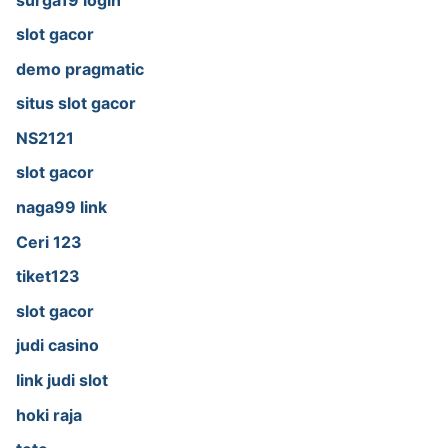
slot gacor
demo pragmatic
situs slot gacor
NS2121
slot gacor
naga99 link
Ceri 123
tiket123
slot gacor
judi casino
link judi slot
hoki raja