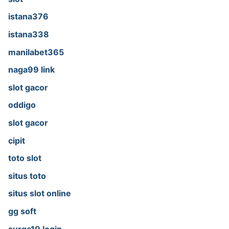
istana376
istana338
manilabet365
naga99 link
slot gacor
oddigo
slot gacor
cipit
toto slot
situs toto
situs slot online
gg soft
surga19 login