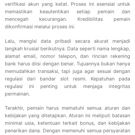
verifikasi akun yang ketat. Proses ini esensial untuk
memastikan keautentikan setiap pemain dan
mencegah kecurangan. Kredibilitas pemain
dikonfirmasi melalui proses ini.
Lalu, mengisi data pribadi secara akurat menjadi
langkah krusial berikutnya. Data seperti nama lengkap,
alamat email, nomor telepon, dan rincian rekening
bank harus diisi dengan benar. Tujuannya bukan hanya
memudahkan transaksi, tapi juga agar sesuai dengan
regulasi dari bandar slot resmi. Kepatuhan pada
regulasi ini penting untuk menjaga integritas
permainan.
Terakhir, pemain harus mematuhi semua aturan dan
kebijakan yang ditetapkan. Aturan ini meliputi batasan
minimal usia, ketentuan terkait bonus, dan kebijakan
penarikan dana. Dengan memenuhi semua persyaratan