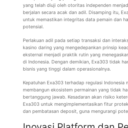
yang telah diuji oleh otoritas independen menja
berjalan secara acak dan adil. Disamping itu,
untuk memastikan integritas data pemain dan has
potensial.
Perlakuan adil pada setiap transaksi dan inter
kasino daring yang mengedepankan prinsip keadi
eksternal menjadi praktik rutin yang menegaska
di Indonesia. Dengan demikian, Exa303 tidak 
bisnis yang tinggi dalam operasionalnya.
Kepatuhan Exa303 terhadap regulasi Indonesia 
membangun ekosistem permainan yang tidak han
bertanggung jawab. Kesadaran akan risiko keter
Exa303 untuk mengimplementasikan fitur prote
dan pembatasan deposit, guna mengurangi poten
Inovasi Platform dan 