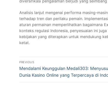
diversifikasi pengalaman berjudi yang seimbang 
Analisis lanjut mengenai performa masing-masi
terhadap tren dan perilaku pemain. Implementa
aturan permainan memperlihatkan bagaimana E
konteks regulasi Indonesia, penyesuaian ini j
kebijakan yang diterapkan untuk mendukung keb
ketat.
Navigasi
PREVIOUS
Previous
pos
Mendalami Keunggulan Medali303: Menyusu
post:
Dunia Kasino Online yang Terpercaya di Ind