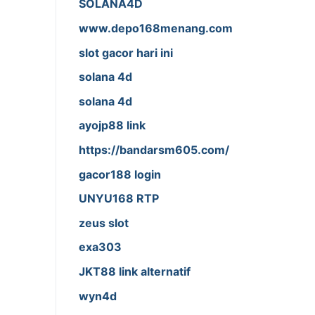
SOLANA4D
www.depo168menang.com
slot gacor hari ini
solana 4d
solana 4d
ayojp88 link
https://bandarsm605.com/
gacor188 login
UNYU168 RTP
zeus slot
exa303
JKT88 link alternatif
wyn4d