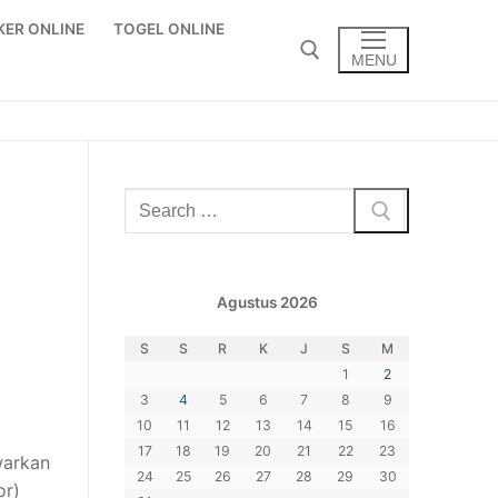
KER ONLINE
TOGEL ONLINE
MENU
Cari:
Cari:
Agustus 2026
i
S
S
R
K
J
S
M
1
2
3
4
5
6
7
8
9
10
11
12
13
14
15
16
17
18
19
20
21
22
23
warkan
24
25
26
27
28
29
30
or)