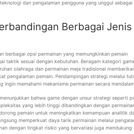
teknologi dan pengalaman pengguna yang unggul sebagai
Perbandingan Berbagai Jenis
kan berbagai opsi permainan yang memungkinkan pemain
 taktik sesuai dengan kebutuhan. Beragam kategori game
 taruhan olahraga dan permainan meja tradisional memberika
kat pengalaman pemain. Pendampingan strategi melalui tuto
yang ingin memahami mekanisme permainan secara mendalam
 menunjukkan bahwa game dengan unsur strategi seperti p
mpleksitas yang lebih tinggi dibandingkan dengan permaina
mendorong pemain untuk meningkatkan kemampuan analitik d
langsung memperkuat daya tarik permainan melalui pengal
inan dengan tingkat risiko yang bervariasi juga mendukung