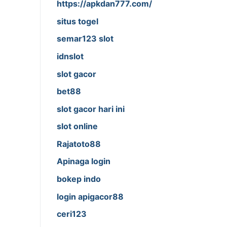
https://apkdan777.com/
situs togel
semar123 slot
idnslot
slot gacor
bet88
slot gacor hari ini
slot online
Rajatoto88
Apinaga login
bokep indo
login apigacor88
ceri123