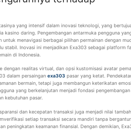
asinya yang intensif dalam inovasi teknologi, yang bertuju
a kasino daring. Pengembangan antarmuka pengguna yan
in untuk menavigasi berbagai pilihan permainan dengan mu
u stabil. Inovasi ini menjadikan Exa303 sebagai platform fa
main di Indonesia.
game dengan realitas virtual, dan opsi kustomisasi avatar pem
03 dalam persaingan
exa303
pasar yang ketat. Pendekata
nyamanan bermain, tetapi juga membangun keterikatan emos
ngguna yang berkelanjutan menjadi fondasi pengembangan f
gan kebutuhan pasar.
sparansi dan kecepatan transaksi juga menjadi nilai tamba
verifikasi setiap transaksi secara mandiri tanpa bergantu
 dan peningkatan keamanan finansial. Dengan demikian, Ex