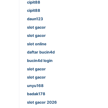
cipit88
cipit88
daun123
slot gacor
slot gacor
slot online
daftar bucin4d
bucin4d login
slot gacor
slot gacor
unyu168
badak178
slot gacor 2026