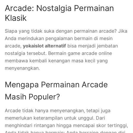
Arcade: Nostalgia Permainan
Klasik
Siapa yang tidak suka dengan permainan arcade? Jika
Anda merindukan pengalaman bermain di mesin
arcade,
yokaislot alternatif
bisa menjadi jembatan
nostalgia tersebut. Bermain game arcade online
membawa kembali kenangan masa kecil yang
menyenangkan.
Mengapa Permainan Arcade
Masih Populer?
Arcade tidak hanya menyenangkan, tetapi juga
memerlukan keterampilan untuk unggul. Dari
menghindari rintangan hingga mencapai skor tertinggi,
Anda tidak hanya bermain; Anda bersaing dengan diri