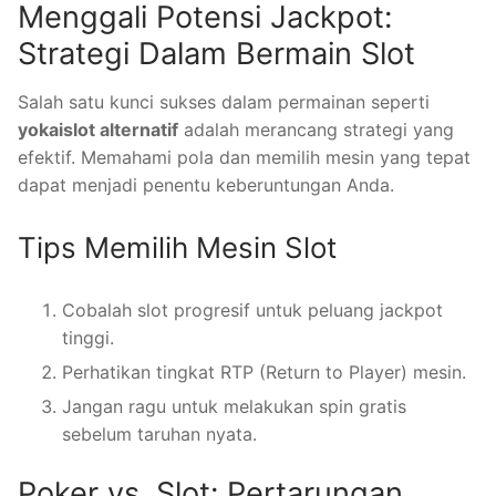
Menggali Potensi Jackpot:
Strategi Dalam Bermain Slot
Salah satu kunci sukses dalam permainan seperti
yokaislot alternatif
adalah merancang strategi yang
efektif. Memahami pola dan memilih mesin yang tepat
dapat menjadi penentu keberuntungan Anda.
Tips Memilih Mesin Slot
Cobalah slot progresif untuk peluang jackpot
tinggi.
Perhatikan tingkat RTP (Return to Player) mesin.
Jangan ragu untuk melakukan spin gratis
sebelum taruhan nyata.
Poker vs. Slot: Pertarungan