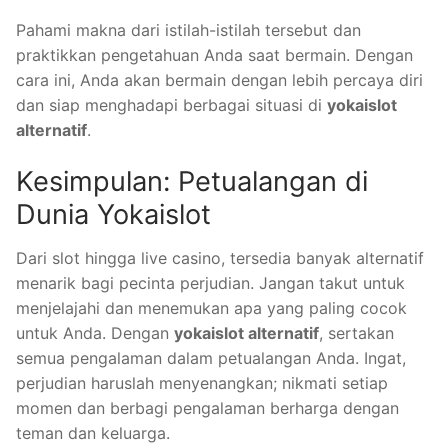
Pahami makna dari istilah-istilah tersebut dan
praktikkan pengetahuan Anda saat bermain. Dengan
cara ini, Anda akan bermain dengan lebih percaya diri
dan siap menghadapi berbagai situasi di
yokaislot
alternatif
.
Kesimpulan: Petualangan di
Dunia Yokaislot
Dari slot hingga live casino, tersedia banyak alternatif
menarik bagi pecinta perjudian. Jangan takut untuk
menjelajahi dan menemukan apa yang paling cocok
untuk Anda. Dengan
yokaislot alternatif
, sertakan
semua pengalaman dalam petualangan Anda. Ingat,
perjudian haruslah menyenangkan; nikmati setiap
momen dan berbagi pengalaman berharga dengan
teman dan keluarga.