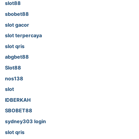
slot88
sbobet88
slot gacor
slot terpercaya
slot qris
abgbet88
Slot88
nos138
slot
IDBERKAH
SBOBET88
sydney303 login
slot qris