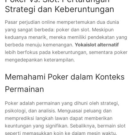
Strategi dan Keberuntungan
Pasar perjudian online mempertemukan dua dunia
yang sangat berbeda: poker dan slot. Meskipun
keduanya menarik, mereka memiliki pendekatan yang
berbeda menuju kemenangan.
Yokaislot alternatif
lebih berfokus pada keberuntungan, sementara poker
mengedepankan keterampilan.
Memahami Poker dalam Konteks
Permainan
Poker adalah permainan yang dihuni oleh strategi,
psikologi, dan analisis. Menguasai peluang dan
memprediksi langkah lawan dapat memberikan
keuntungan yang signifikan. Sebaliknya, bermain slot
seperti memasukkan koin ke dalam mesin waktu.