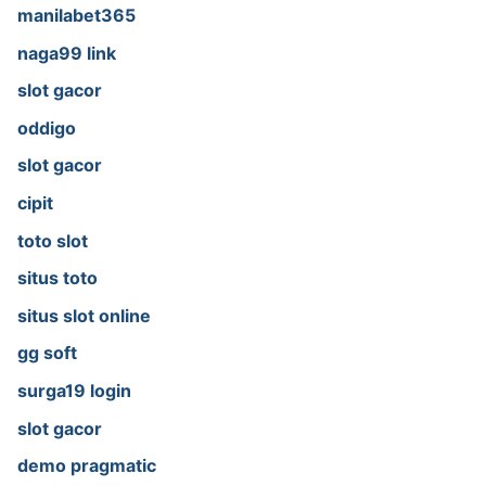
manilabet365
naga99 link
slot gacor
oddigo
slot gacor
cipit
toto slot
situs toto
situs slot online
gg soft
surga19 login
slot gacor
demo pragmatic