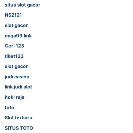
situs slot gacor
NS2121
slot gacor
naga99 link
Ceri 123
tiket123
slot gacor
judi casino
link judi slot
hoki raja
toto
Slot terbaru
SITUS TOTO