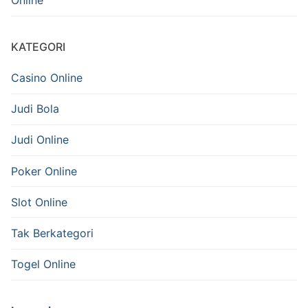
Online
KATEGORI
Casino Online
Judi Bola
Judi Online
Poker Online
Slot Online
Tak Berkategori
Togel Online