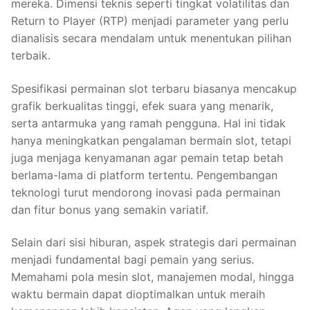
mereka. Dimensi teknis seperti tingkat volatilitas dan
Return to Player (RTP) menjadi parameter yang perlu
dianalisis secara mendalam untuk menentukan pilihan
terbaik.
Spesifikasi permainan slot terbaru biasanya mencakup
grafik berkualitas tinggi, efek suara yang menarik,
serta antarmuka yang ramah pengguna. Hal ini tidak
hanya meningkatkan pengalaman bermain slot, tetapi
juga menjaga kenyamanan agar pemain tetap betah
berlama-lama di platform tertentu. Pengembangan
teknologi turut mendorong inovasi pada permainan
dan fitur bonus yang semakin variatif.
Selain dari sisi hiburan, aspek strategis dari permainan
menjadi fundamental bagi pemain yang serius.
Memahami pola mesin slot, manajemen modal, hingga
waktu bermain dapat dioptimalkan untuk meraih