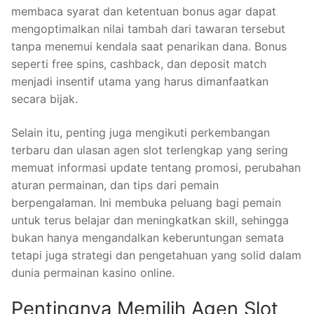
membaca syarat dan ketentuan bonus agar dapat
mengoptimalkan nilai tambah dari tawaran tersebut
tanpa menemui kendala saat penarikan dana. Bonus
seperti free spins, cashback, dan deposit match
menjadi insentif utama yang harus dimanfaatkan
secara bijak.
Selain itu, penting juga mengikuti perkembangan
terbaru dan ulasan agen slot terlengkap yang sering
memuat informasi update tentang promosi, perubahan
aturan permainan, dan tips dari pemain
berpengalaman. Ini membuka peluang bagi pemain
untuk terus belajar dan meningkatkan skill, sehingga
bukan hanya mengandalkan keberuntungan semata
tetapi juga strategi dan pengetahuan yang solid dalam
dunia permainan kasino online.
Pentingnya Memilih Agen Slot