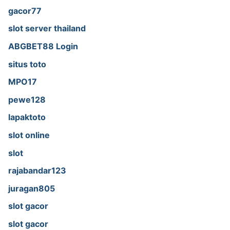
gacor77
slot server thailand
ABGBET88 Login
situs toto
MPO17
pewe128
lapaktoto
slot online
slot
rajabandar123
juragan805
slot gacor
slot gacor