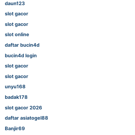
daun123
slot gacor
slot gacor
slot online
daftar bucin4d
bucin4d login
slot gacor
slot gacor
unyu168
badak178
slot gacor 2026
daftar asiatogel88
Banjir69