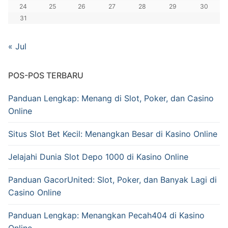
24
25
26
27
28
29
30
31
« Jul
POS-POS TERBARU
Panduan Lengkap: Menang di Slot, Poker, dan Casino
Online
Situs Slot Bet Kecil: Menangkan Besar di Kasino Online
Jelajahi Dunia Slot Depo 1000 di Kasino Online
Panduan GacorUnited: Slot, Poker, dan Banyak Lagi di
Casino Online
Panduan Lengkap: Menangkan Pecah404 di Kasino