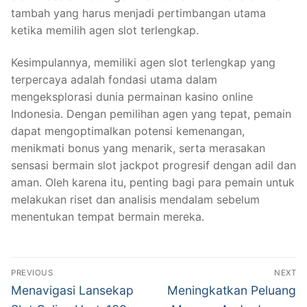
tambah yang harus menjadi pertimbangan utama
ketika memilih agen slot terlengkap.
Kesimpulannya, memiliki agen slot terlengkap yang
terpercaya adalah fondasi utama dalam
mengeksplorasi dunia permainan kasino online
Indonesia. Dengan pemilihan agen yang tepat, pemain
dapat mengoptimalkan potensi kemenangan,
menikmati bonus yang menarik, serta merasakan
sensasi bermain slot jackpot progresif dengan adil dan
aman. Oleh karena itu, penting bagi para pemain untuk
melakukan riset dan analisis mendalam sebelum
menentukan tempat bermain mereka.
Navigasi
PREVIOUS
NEXT
pos
Previous
Next
Menavigasi Lansekap
Meningkatkan Peluang
post:
post: