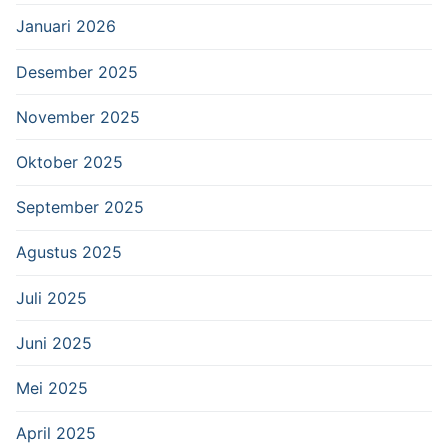
Januari 2026
Desember 2025
November 2025
Oktober 2025
September 2025
Agustus 2025
Juli 2025
Juni 2025
Mei 2025
April 2025