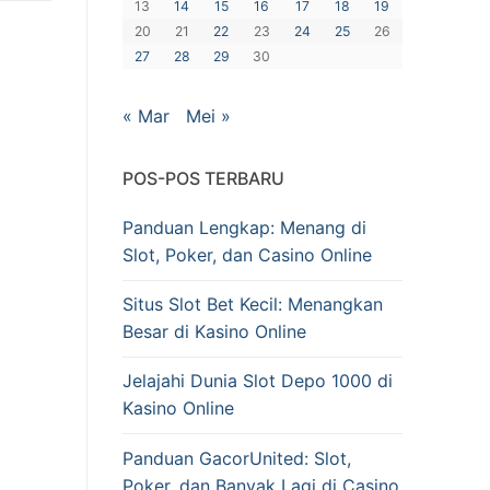
13
14
15
16
17
18
19
20
21
22
23
24
25
26
27
28
29
30
« Mar
Mei »
POS-POS TERBARU
Panduan Lengkap: Menang di
Slot, Poker, dan Casino Online
Situs Slot Bet Kecil: Menangkan
Besar di Kasino Online
Jelajahi Dunia Slot Depo 1000 di
Kasino Online
Panduan GacorUnited: Slot,
Poker, dan Banyak Lagi di Casino