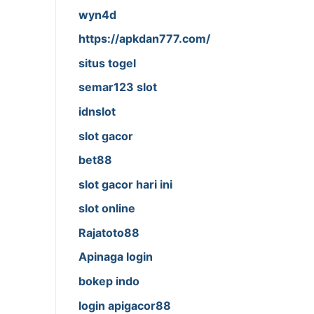
wyn4d
https://apkdan777.com/
situs togel
semar123 slot
idnslot
slot gacor
bet88
slot gacor hari ini
slot online
Rajatoto88
Apinaga login
bokep indo
login apigacor88