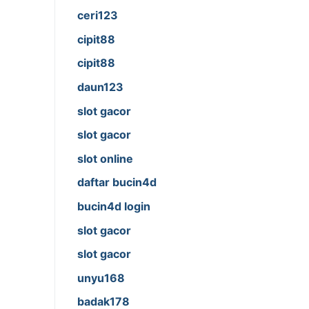
ceri123
cipit88
cipit88
daun123
slot gacor
slot gacor
slot online
daftar bucin4d
bucin4d login
slot gacor
slot gacor
unyu168
badak178