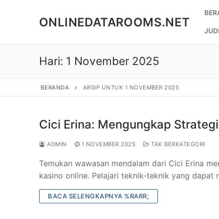
Lompat
BER
ke
ONLINEDATAROOMS.NET
konten
JUD
Hari:
1 November 2025
BERANDA
ARSIP UNTUK 1 NOVEMBER 2025
Cici Erina: Mengungkap Strategi
ADMIN
1 NOVEMBER 2025
TAK BERKATEGORI
Temukan wawasan mendalam dari Cici Erina meng
kasino online. Pelajari teknik-teknik yang dap
BACA SELENGKAPNYA %RARR;