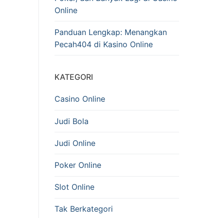
Online
Panduan Lengkap: Menangkan
Pecah404 di Kasino Online
KATEGORI
Casino Online
Judi Bola
Judi Online
Poker Online
Slot Online
Tak Berkategori