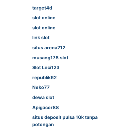
target4d
slot online
slot online
link slot
situs arena212
musang178 slot
Slot Leci123
republik62
Neko77
dewa slot
Apigacor88
situs deposit pulsa 10k tanpa
potongan