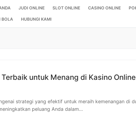
ANDA
JUDI ONLINE
SLOT ONLINE
CASINO ONLINE
PO
I BOLA
HUBUNGI KAMI
 Terbaik untuk Menang di Kasino Online
enai strategi yang efektif untuk meraih kemenangan di d
at meningkatkan peluang Anda dalam…