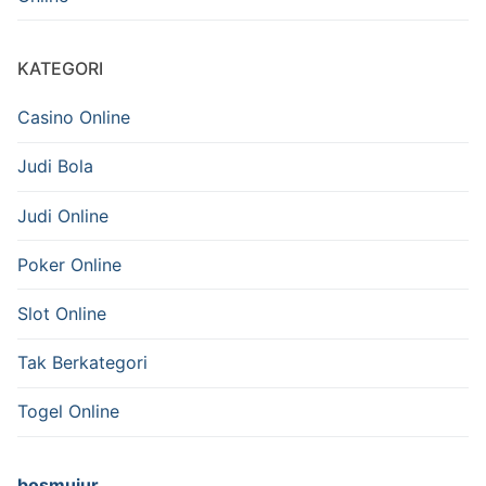
KATEGORI
Casino Online
Judi Bola
Judi Online
Poker Online
Slot Online
Tak Berkategori
Togel Online
bosmujur