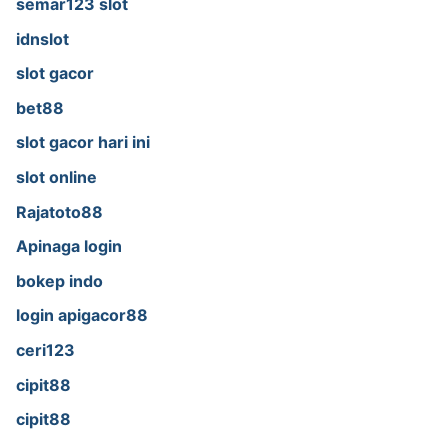
semar123 slot
idnslot
slot gacor
bet88
slot gacor hari ini
slot online
Rajatoto88
Apinaga login
bokep indo
login apigacor88
ceri123
cipit88
cipit88