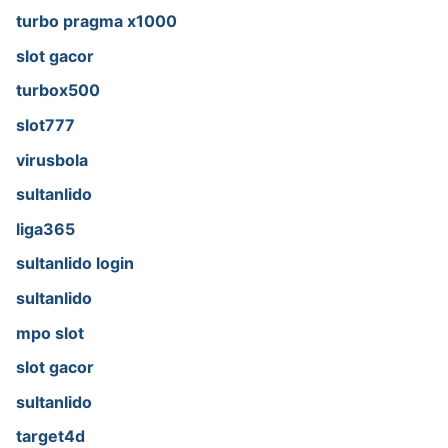
turbo pragma x1000
slot gacor
turbox500
slot777
virusbola
sultanlido
liga365
sultanlido login
sultanlido
mpo slot
slot gacor
sultanlido
target4d