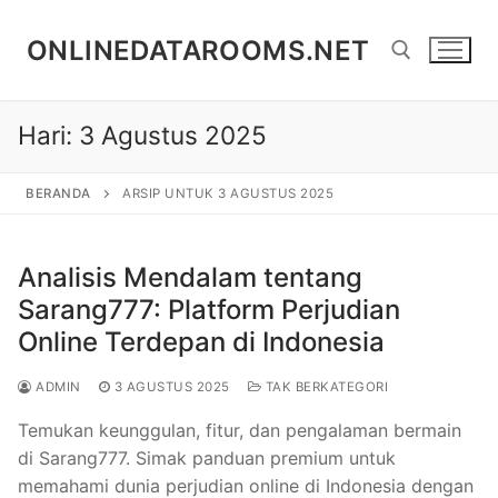
Lompat
ke
ONLINEDATAROOMS.NET
konten
Hari:
3 Agustus 2025
Cari:
BERANDA
ARSIP UNTUK 3 AGUSTUS 2025
Analisis Mendalam tentang
Sarang777: Platform Perjudian
Online Terdepan di Indonesia
ADMIN
3 AGUSTUS 2025
TAK BERKATEGORI
Temukan keunggulan, fitur, dan pengalaman bermain
di Sarang777. Simak panduan premium untuk
memahami dunia perjudian online di Indonesia dengan