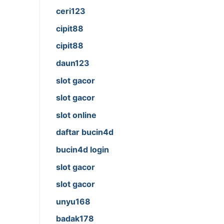
ceri123
cipit88
cipit88
daun123
slot gacor
slot gacor
slot online
daftar bucin4d
bucin4d login
slot gacor
slot gacor
unyu168
badak178