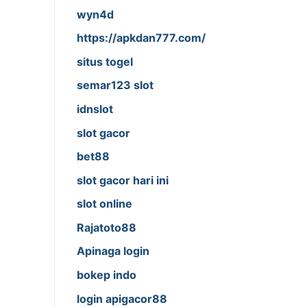
wyn4d
https://apkdan777.com/
situs togel
semar123 slot
idnslot
slot gacor
bet88
slot gacor hari ini
slot online
Rajatoto88
Apinaga login
bokep indo
login apigacor88