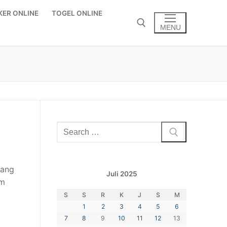
KER ONLINE
TOGEL ONLINE
MENU
Cari:
Cari:
yang
Juli 2025
am
S
S
R
K
J
S
M
1
2
3
4
5
6
7
8
9
10
11
12
13