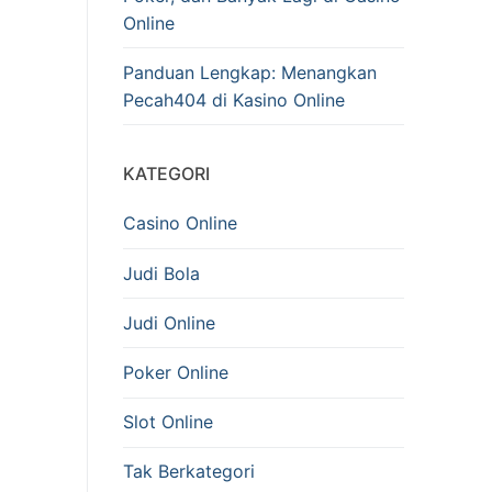
Online
Panduan Lengkap: Menangkan
Pecah404 di Kasino Online
KATEGORI
Casino Online
Judi Bola
Judi Online
Poker Online
Slot Online
Tak Berkategori