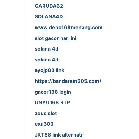
GARUDA62
SOLANA4D
www.depo168menang.com
slot gacor hari ini
solana 4d
solana 4d
ayojp88 link
https://bandarsm605.com/
gacor188 login
UNYU168 RTP
zeus slot
exa303
JKT88 link alternatif