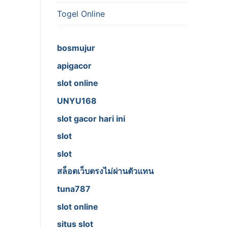
Togel Online
bosmujur
apigacor
slot online
UNYU168
slot gacor hari ini
slot
slot
สล็อตเว็บตรงไม่ผ่านตัวแทน
tuna787
slot online
situs slot