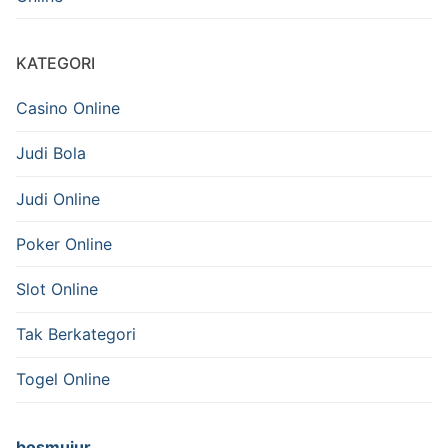
KATEGORI
Casino Online
Judi Bola
Judi Online
Poker Online
Slot Online
Tak Berkategori
Togel Online
bosmujur