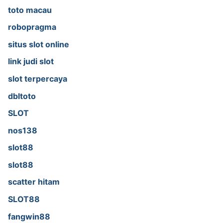
toto macau
robopragma
situs slot online
link judi slot
slot terpercaya
dbltoto
SLOT
nos138
slot88
slot88
scatter hitam
SLOT88
fangwin88