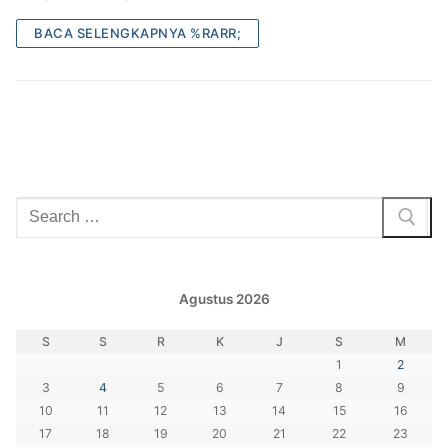
BACA SELENGKAPNYA %RARR;
Cari:
Agustus 2026
S
S
R
K
J
S
M
1
2
3
4
5
6
7
8
9
10
11
12
13
14
15
16
17
18
19
20
21
22
23