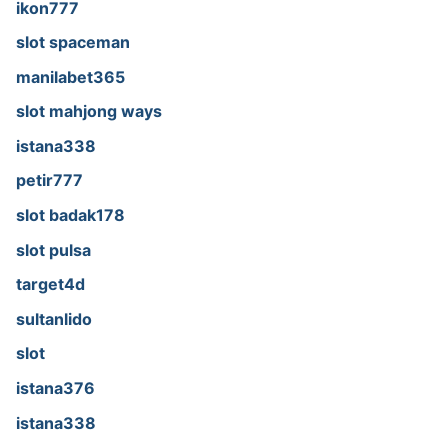
ikon777
slot spaceman
manilabet365
slot mahjong ways
istana338
petir777
slot badak178
slot pulsa
target4d
sultanlido
slot
istana376
istana338