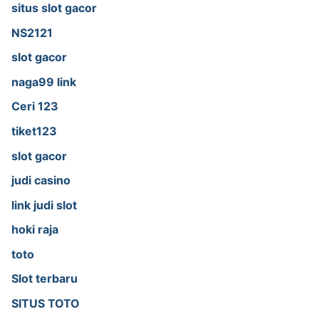
situs slot gacor
NS2121
slot gacor
naga99 link
Ceri 123
tiket123
slot gacor
judi casino
link judi slot
hoki raja
toto
Slot terbaru
SITUS TOTO