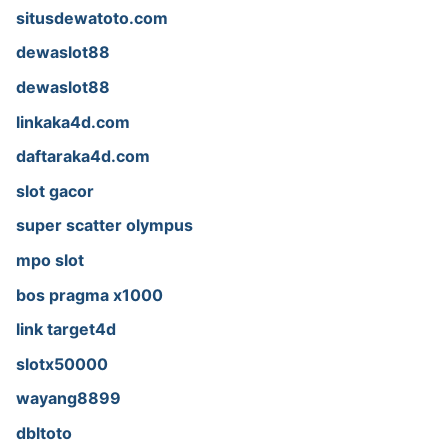
situsdewatoto.com
dewaslot88
dewaslot88
linkaka4d.com
daftaraka4d.com
slot gacor
super scatter olympus
mpo slot
bos pragma x1000
link target4d
slotx50000
wayang8899
dbltoto