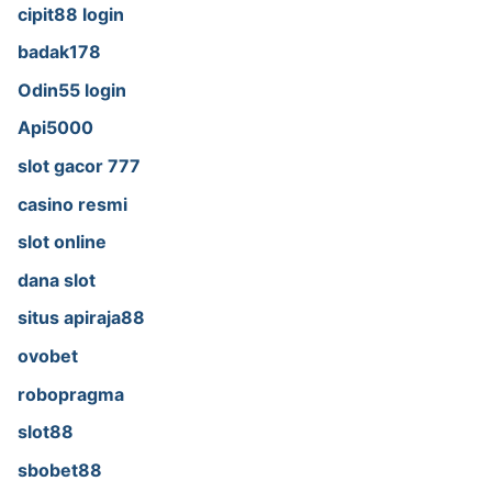
cipit88 login
badak178
Odin55 login
Api5000
slot gacor 777
casino resmi
slot online
dana slot
situs apiraja88
ovobet
robopragma
slot88
sbobet88