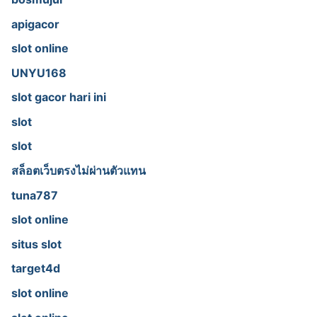
apigacor
slot online
UNYU168
slot gacor hari ini
slot
slot
สล็อตเว็บตรงไม่ผ่านตัวแทน
tuna787
slot online
situs slot
target4d
slot online